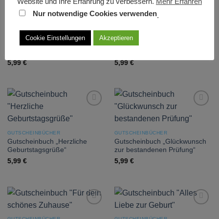
Website und Ihre Erfahrung zu verbessern.
Mehr Erfahren
Nur notwendige Cookies verwenden
.
Add to
Add to
wishlist
wishlist
GUTSCHEINBÜCHER
GUTSCHEINBÜCHER
Cookie Einstellungen
Akzeptieren
Gutscheinbuch „Für Dich zu
Gutscheinbuch „Fröhliche
Weihnachten“
Weihnachten“
5,99
€
5,99
€
Add to
Add to
wishlist
wishlist
GUTSCHEINBÜCHER
GUTSCHEINBÜCHER
Gutscheinbuch „Herzliche
Gutscheinbuch „Glückwunsch
Geburtstagsgrüße“
zur bestandenen Prüfung“
5,99
€
5,99
€
Add to
Add to
wishlist
wishlist
GUTSCHEINBÜCHER
GUTSCHEINBÜCHER