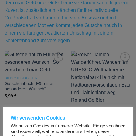
dem man Geld oder Gutscheine verstauen kann. In jedem
Kuvert ist zusätzlich ein Kärtchen für Ihre individuelle
Grußbotschaft vorhanden. Für viele Anlässe und mit
verschiedenen Motiven kommt jedes Gutscheinbuch in
einem vierfarbigen, wattierten Umschlag mit einem
Schleifenband zum versiegeln.
Add to
Add to
wishlist
wishlist
GUTSCHEINBÜCHER
Gutscheinbuch „Für einen
besonderen Wunsch“
5,99
€
WANDERBÜCHER
Großer Wanderführer „Hainich“
Wir verwenden Cookies
9,95
€
Wir nutzen Cookies auf unserer Website. Einige von ihnen
sind essenziell, während andere uns helfen, diese