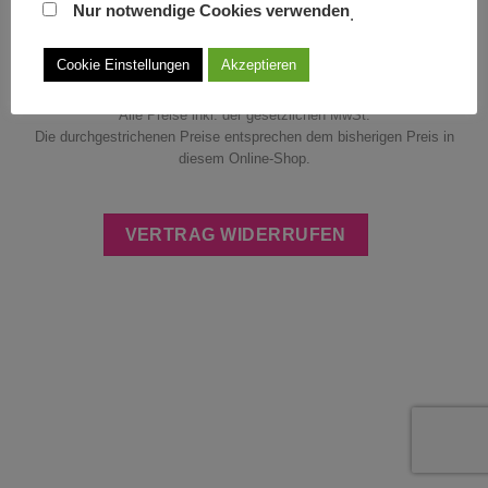
DATENSCHUTZERKLÄRUNG
Nur notwendige Cookies verwenden
.
ZAHLUNGS- UND VERSANDINFORMATIONEN
WIDERRUFSRECHT
GÜTESIEGEL
HINWEISE ZUR BATTERIEENTSORGUNG
Cookie Einstellungen
Akzeptieren
Copyright 2026 ©
Stielwerkstatt | Carolin Rasemann
Alle Preise inkl. der gesetzlichen MwSt.
Die durchgestrichenen Preise entsprechen dem bisherigen Preis in
diesem Online-Shop.
VERTRAG WIDERRUFEN