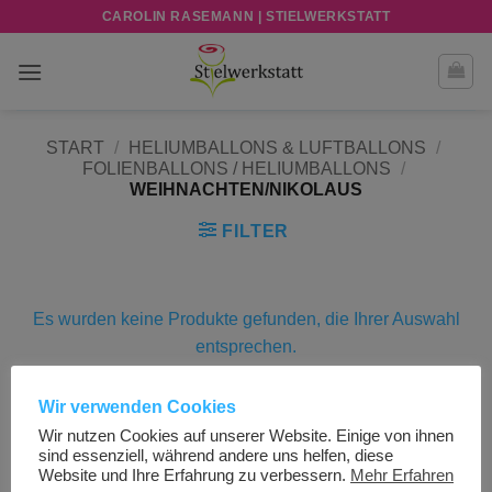
Zum
CAROLIN RASEMANN | STIELWERKSTATT
Inhalt
springen
START
/
HELIUMBALLONS & LUFTBALLONS
/
FOLIENBALLONS / HELIUMBALLONS
/
WEIHNACHTEN/NIKOLAUS
FILTER
Es wurden keine Produkte gefunden, die Ihrer Auswahl
entsprechen.
Wir verwenden Cookies
Wir nutzen Cookies auf unserer Website. Einige von ihnen
Visa
PayPal
Stripe
MasterCard
Cash
sind essenziell, während andere uns helfen, diese
On
Website und Ihre Erfahrung zu verbessern.
Mehr Erfahren
AGB UND KUNDENINFORMATIONEN
IMPRESSUM
Delivery