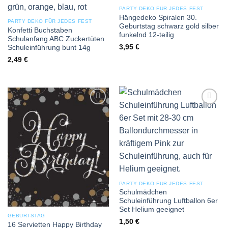
PARTY DEKO FÜR JEDES FEST
Hängedeko Spiralen 30.
PARTY DEKO FÜR JEDES FEST
Geburtstag schwarz gold silber
Konfetti Buchstaben
funkelnd 12-teilig
Schulanfang ABC Zuckertüten
3,95
€
Schuleinführung bunt 14g
2,49
€
Add to
Add to
wishlist
wishlist
PARTY DEKO FÜR JEDES FEST
Schulmädchen
Schuleinführung Luftballon 6er
Set Helium geeignet
GEBURTSTAG
1,50
€
16 Servietten Happy Birthday