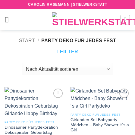
Zum
CAROLIN RASEMANN | STIELWERKSTATT
Inhalt
springen
START
/
PARTY DEKO FÜR JEDES FEST
FILTER
Add to
Add to
wishlist
wishlist
PARTY DEKO FÜR JEDES FEST
Girlanden Set Babyparty
PARTY DEKO FÜR JEDES FEST
Mädchen – Baby Shower it´s a
Dinosaurier Partydekoration
Girl
Dekospiralen Geburtstag