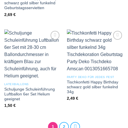
schwarz gold silber funkelnd
Geburtstagsservietten
2,69
€
Add to
Add to
wishlist
wishlist
PARTY DEKO FÜR JEDES FEST
Tischkonfetti Happy Birthday
LATEXBALLONS
schwarz gold silber funkelnd
Schuljunge Schuleinführung
34g
Luftballon 6er Set Helium
2,49
€
geeignet
1,50
€
1
2