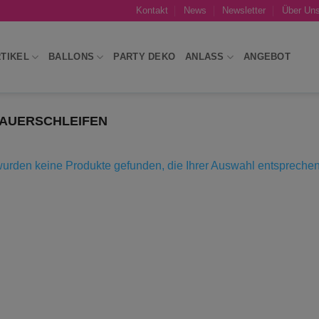
Kontakt
News
Newsletter
Über Un
TIKEL
BALLONS
PARTY DEKO
ANLASS
ANGEBOT
AUERSCHLEIFEN
urden keine Produkte gefunden, die Ihrer Auswahl entsprechen