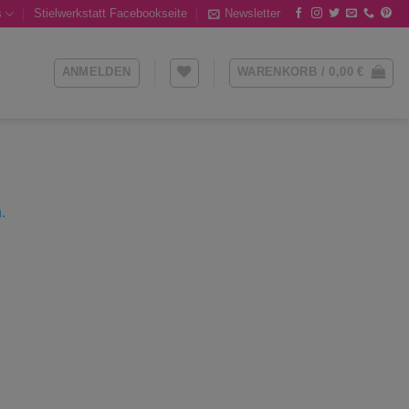
s
Stielwerkstatt Facebookseite
Newsletter
ANMELDEN
WARENKORB /
0,00
€
.