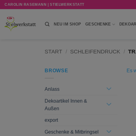
Zum
CAROLIN RASEMANN | STIELWERKSTATT
Inhalt
springen
NEU IM SHOP
GESCHENKE
DEKOAR
START
/
SCHLEIFENDRUCK
/
TR
BROWSE
Es w
Anlass
Dekoartikel Innen &
Außen
export
Geschenke & Mitbringsel