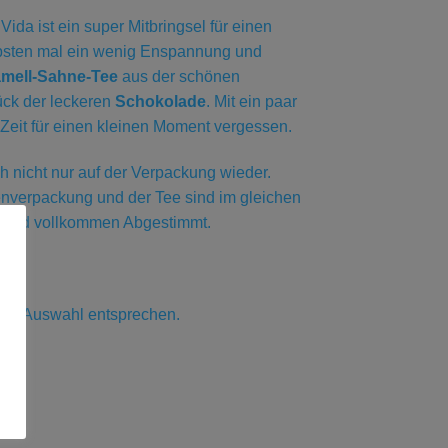
 Vida ist ein super Mitbringsel für einen
bsten mal ein wenig Enspannung und
mell-Sahne-Tee
aus der schönen
tück der leckeren
Schokolade
. Mit ein paar
n Zeit für einen kleinen Moment vergessen.
ch nicht nur auf der Verpackung wieder.
nverpackung und der Tee sind im gleichen
g und vollkommen Abgestimmt.
hrer Auswahl entsprechen.