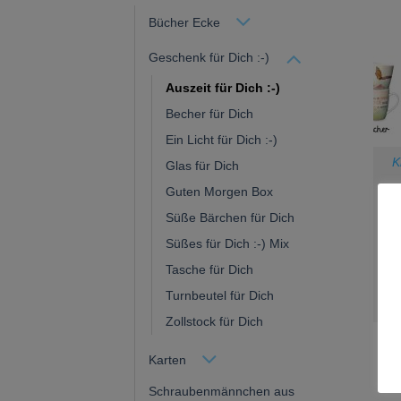
Bücher Ecke
Geschenk für Dich :-)
Auszeit für Dich :-)
Becher für Dich
Ein Licht für Dich :-)
K
Glas für Dich
Guten Morgen Box
Deu
Süße Bärchen für Dich
u
Süßes für Dich :-) Mix
ein
Tee
Tasche für Dich
Ta
Turnbeutel für Dich
g
Zollstock für Dich
Karten
Schraubenmännchen aus