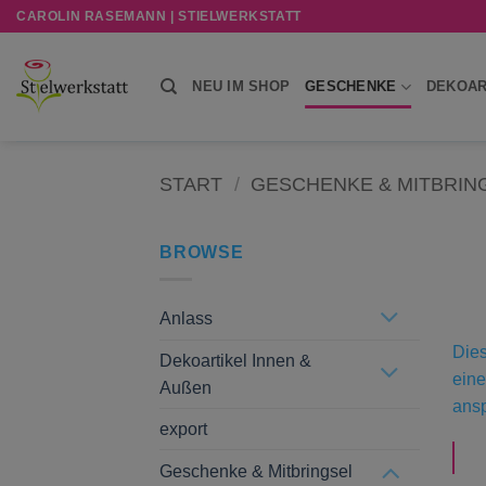
Zum
CAROLIN RASEMANN | STIELWERKSTATT
Inhalt
springen
NEU IM SHOP
GESCHENKE
DEKOAR
START
/
GESCHENKE & MITBRIN
BROWSE
Anlass
Dies
Dekoartikel Innen &
eine
Außen
ans
export
Geschenke & Mitbringsel