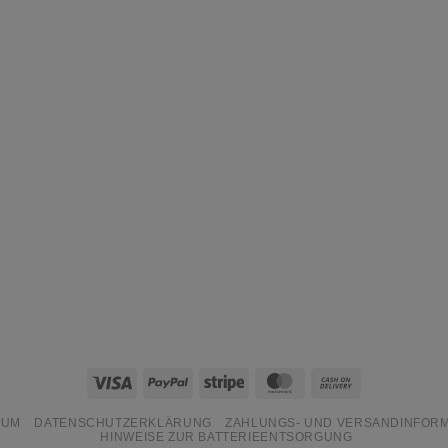
Visa
PayPal
Stripe
MasterCard
Cash
On
SUM
DATENSCHUTZERKLÄRUNG
ZAHLUNGS- UND VERSANDINFOR
Delivery
HINWEISE ZUR BATTERIEENTSORGUNG