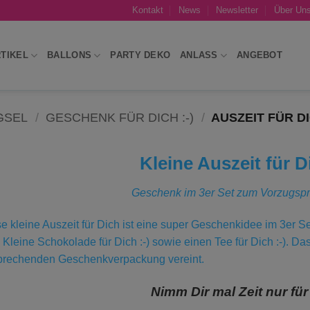
Kontakt
News
Newsletter
Über Un
TIKEL
BALLONS
PARTY DEKO
ANLASS
ANGEBOT
GSEL
/
GESCHENK FÜR DICH :-)
/
AUSZEIT FÜR DIC
Kleine Auszeit für Di
Geschenk im 3er Set zum Vorzugspr
e kleine Auszeit für Dich ist eine super Geschenkidee im 3er Set
 Kleine Schokolade für Dich :-) sowie einen Tee für Dich :-). D
prechenden Geschenkverpackung vereint.
Nimm Dir mal Zeit nur für 