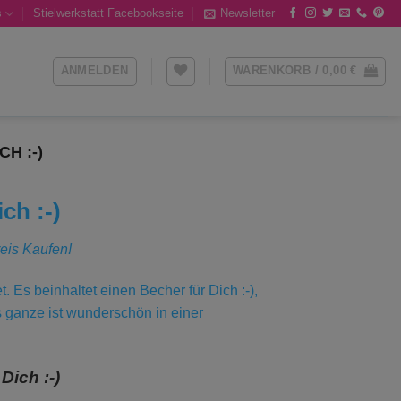
s
Stielwerkstatt Facebookseite
Newsletter
ANMELDEN
WARENKORB /
0,00
€
H :-)
ch :-)
eis Kaufen!
. Es beinhaltet einen Becher für Dich :-),
as ganze ist wunderschön in einer
Dich :-)