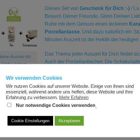
Dieses Set von
Geschenk für Dich :-)
/ La
Besuch Deiner Freunde. Gönn Deinen Lie
Ruhe mit dem Genuss eines leckeren
Kara
Porzellantasse
. Und dazu natürlich ein S
Minuten Auszeit ist die Hektik der heutige
Das Thema jeder Auszeit für Dich findet si
leine Auszeit für
Auch der Porzellanbecher, Die Schokolade
Dich :-) ist in
Design. So ist jedes Geschenkset einmali
tschland gestaltet
Wir verwenden Cookies
nd besteht aus
.
em Becher, einem
Wir nutzen Cookies auf unserer Website. Einige von ihnen sind
essenziell, während andere uns helfen, diese Website und Ihre
 und einer kleinen
Erfahrung zu verbessern.
Mehr Erfahren
Es wurden keine Produkte gefunden, die I
fel Schokolade im
Nur notwendige Cookies verwenden
.
leichen Design.
Cookie Einstellungen
Akzeptieren