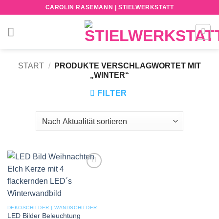
Zum
CAROLIN RASEMANN | STIELWERKSTATT
Inhalt
springen
START
/
PRODUKTE VERSCHLAGWORTET MIT
„WINTER“
FILTER
Add to
wishlist
DEKOSCHILDER | WANDSCHILDER
LED Bilder Beleuchtung