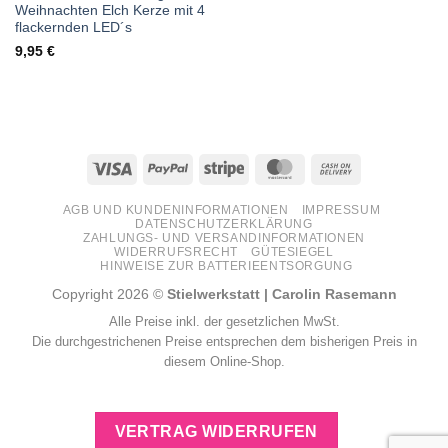
Weihnachten Elch Kerze mit 4
flackernden LED´s
9,95
€
Visa
PayPal
Stripe
MasterCard
Cash
On
AGB UND KUNDENINFORMATIONEN
IMPRESSUM
Delivery
DATENSCHUTZERKLÄRUNG
ZAHLUNGS- UND VERSANDINFORMATIONEN
WIDERRUFSRECHT
GÜTESIEGEL
HINWEISE ZUR BATTERIEENTSORGUNG
Copyright 2026 ©
Stielwerkstatt | Carolin Rasemann
Alle Preise inkl. der gesetzlichen MwSt.
Die durchgestrichenen Preise entsprechen dem bisherigen Preis in
diesem Online-Shop.
VERTRAG WIDERRUFEN