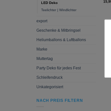
15,
LED Deko
Teelichter | Windlichter
export
Geschenke & Mitbringsel
Heliumballons & Luftballons
Marke
Muttertag
Party Deko für jedes Fest
Schleifendruck
Unkategorisiert
NACH PREIS FILTERN