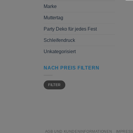
Marke
Muttertag
Party Deko für jedes Fest
Schleifendruck
Unkategorisiert
NACH PREIS FILTERN
Min.
Max.
FILTER
Preis
Preis
AGB UND KUNDENINFORMATIONEN
IMPRES