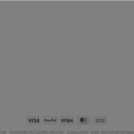
Visa
PayPal
Stripe
MasterCard
Cash
On
SUM
DATENSCHUTZERKLÄRUNG
ZAHLUNGS- UND VERSANDINFOR
Delivery