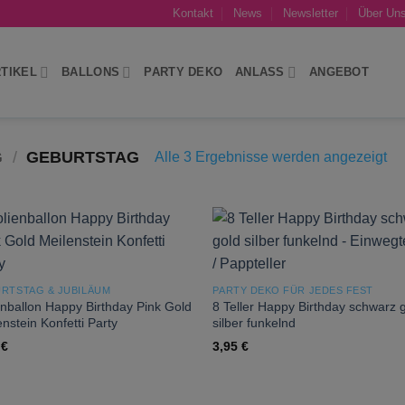
Kontakt
News
Newsletter
Über Un
TIKEL
BALLONS
PARTY DEKO
ANLASS
ANGEBOT
G
/
GEBURTSTAG
Na
Alle 3 Ergebnisse werden angezeigt
Akt
sor
Add to
Add
wishlist
wish
RTSTAG & JUBILÄUM
PARTY DEKO FÜR JEDES FEST
enballon Happy Birthday Pink Gold
8 Teller Happy Birthday schwarz 
nstein Konfetti Party
silber funkelnd
9
€
3,95
€