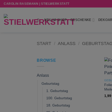
Zum
CAROLIN RASEMANN | STIELWERKSTATT
Inhalt
springen
NEU IM SHOP
GESCHENKE
DEKOAR
START
/
ANLASS
/
GEBURTSTA
BROWSE
Anlass
GEBU
Geburtstag
Foli
Meile
1. Geburtstag
1,9
100. Geburtstag
18. Geburtstag