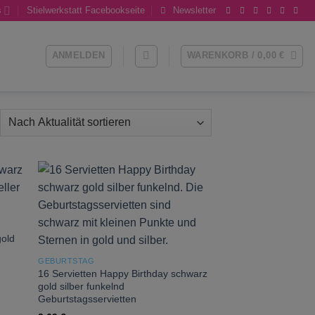
s
Stielwerkstatt Facebookseite
Newsletter
ANMELDEN
WARENKORB /
0,00
€
ch
ualität
tiert
 to
Add to
list
wishlist
gold
GEBURTSTAG
16 Servietten Happy Birthday schwarz
gold silber funkelnd
Geburtstagsservietten