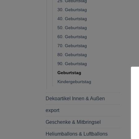
25. Geburtstag
30. Geburtstag
40. Geburtstag
50. Geburtstag
60. Geburtstag
70. Geburtstag
80. Geburtstag
90. Geburtstag
Geburtstag
Kindergeburtstag
Dekoartikel Innen & Außen
export
Geschenke & Mitbringsel
Heliumballons & Luftballons