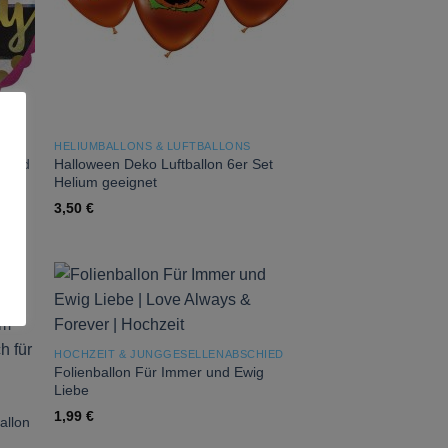
HELIUMBALLONS & LUFTBALLONS
 Gold
Halloween Deko Luftballon 6er Set
Helium geeignet
3,50
€
 to
Add to
list
wishlist
HOCHZEIT & JUNGGESELLENABSCHIED
Folienballon Für Immer und Ewig
Liebe
1,99
€
allon