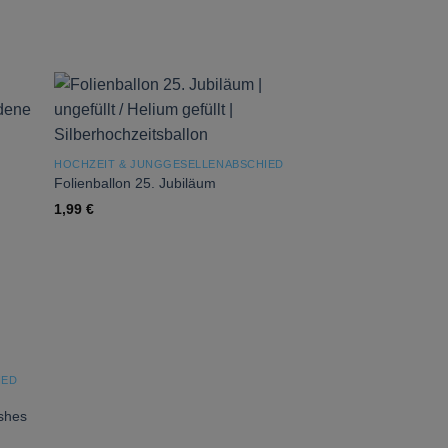
 to
Add to
list
wishlist
HOCHZEIT & JUNGGESELLENABSCHIED
Folienballon 25. Jubiläum
1,99
€
 to
list
IED
shes