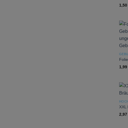
1,5
GEBU
Foli
1,9
HOCH
XXL 
2,9