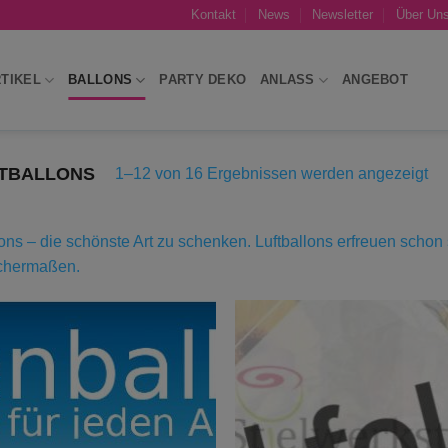
Kontakt
News
Newsletter
Über Un
TIKEL
BALLONS
PARTY DEKO
ANLASS
ANGEBOT
FTBALLONS
Na
1–12 von 16 Ergebnissen werden angezeigt
Akt
sor
ons – die schönste Art zu schenken. Luftballons erfreuen scho
ichermaßen.