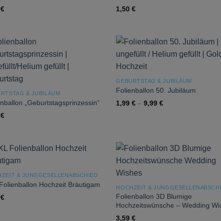
0
€
1,50
€
Add to
Add
wishlist
wish
GEBURTSTAG & JUBILÄUM
Folienballon 50. Jubiläum
RTSTAG & JUBILÄUM
enballon „Geburtstagsprinzessin“
1,99
€
–
9,99
€
9
€
Add to
Add
ZEIT & JUNGGESELLENABSCHIED
wishlist
wish
Folienballon Hochzeit Bräutigam
HOCHZEIT & JUNGGESELLENABSCH
Folienballon 3D Blumige
7
€
Hochzeitswünsche – Wedding Wi
3,59
€