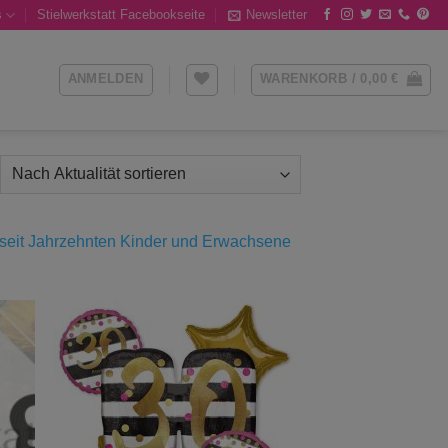
s
Stielwerkstatt Facebookseite
Newsletter
ANMELDEN
WARENKORB /
0,00
€
ch
ualität
tiert
n seit Jahrzehnten Kinder und Erwachsene
Add to
wishlist