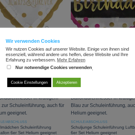
Wir verwenden Cookies
RTSTAG & JUBILÄUM
GEBURTSTAG & JUBILÄUM
Wir nutzen Cookies auf unserer Website. Einige von ihnen sind
enballon Herz Love Always &
Folienballon Happy Birthday Pink
essenziell, während andere uns helfen, diese Website und Ihre
ver Gold Wedding
Meilenstein Konfetti Party
Erfahrung zu verbessern.
Mehr Erfahren
9
€
1,99
€
Nur notwendige Cookies verwenden
.
Cookie Einstellungen
Akzeptieren
Add to
Add
wishlist
wish
LE/ABSCHLUSS
SCHULE/ABSCHLUSS
lmädchen Schuleinführung
Schuljunge Schuleinführung Luftb
ballon 6er Set Helium geeignet
6er Set Helium geeignet