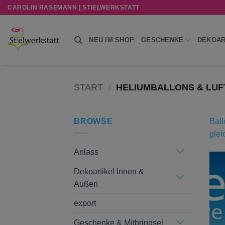
Zum
CAROLIN RASEMANN | STIELWERKSTATT
Inhalt
springen
NEU IM SHOP
GESCHENKE
DEKOAR
START
/
HELIUMBALLONS & LU
BROWSE
Ball
gle
Anlass
Dekoartikel Innen &
Außen
export
Geschenke & Mitbringsel