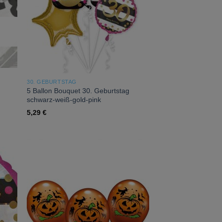
30. GEBURTSTAG
5 Ballon Bouquet 30. Geburtstag
schwarz-weiß-gold-pink
5,29
€
 to
Add to
list
wishlist