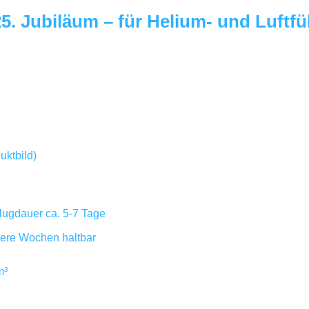
25. Jubiläum – für Helium- und Luftfü
uktbild)
Flugdauer ca. 5-7 Tage
hrere Wochen haltbar
m³