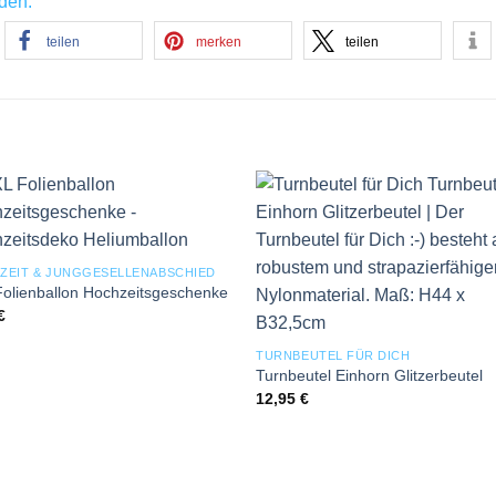
nden:
teilen
merken
teilen
Add to
Add
wishlist
wishl
ZEIT & JUNGGESELLENABSCHIED
olienballon Hochzeitsgeschenke
€
TURNBEUTEL FÜR DICH
Turnbeutel Einhorn Glitzerbeutel
12,95
€