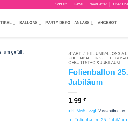
Kontakt
News
Newsletter
Über Un
TIKEL
BALLONS
PARTY DEKO
ANLASS
ANGEBOT
START
/
HELIUMBALLONS & 
FOLIENBALLONS / HELIUMBA
GEBURTSTAG & JUBILÄUM
Add to
Folienballon 25
wishlist
Jubiläum
1,99
€
inkl. MwSt.
zzgl.
Versandkosten
Folienballon 25. Jubiläum