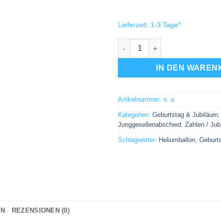
Lieferzeit:
1-3 Tage
*
Folienballon 25. Jubiläum Me
IN DEN WAREN
Artikelnummer:
n. a.
Kategorien:
Geburtstag & Jubiläum
Junggesellenabschied
,
Zahlen / Jub
Schlagwörter:
Heliumballon
,
Geburt
ON
REZENSIONEN (0)