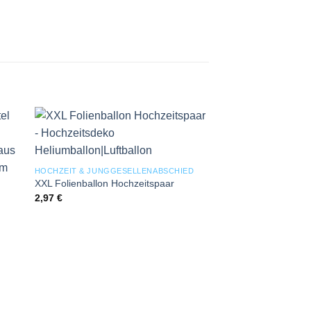
 to
Add to
ist
wishlist
HOCHZEIT & JUNGGESELLENABSCHIED
XXL Folienballon Hochzeitspaar
2,97
€