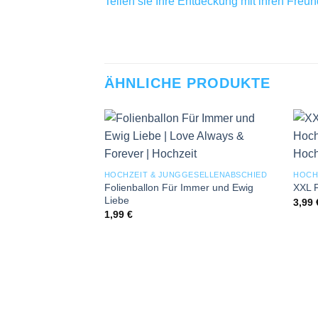
Teilen sie Ihre Entdeckung mit ihren Freu
ÄHNLICHE PRODUKTE
Add to
wishlist
HOCHZEIT & JUNGGESELLENABSCHIED
HOCH
Folienballon Für Immer und Ewig
XXL F
Liebe
3,99
1,99
€