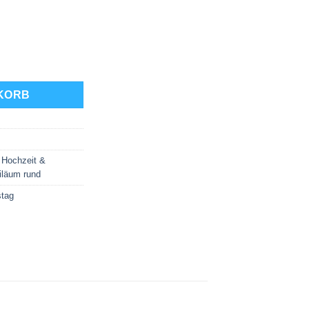
nge
KORB
,
Hochzeit &
iläum rund
stag