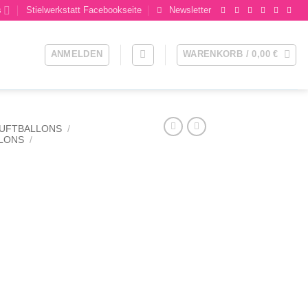
s
Stielwerkstatt Facebookseite
Newsletter
ANMELDEN
WARENKORB /
0,00
€
LUFTBALLONS
/
LLONS
/
.