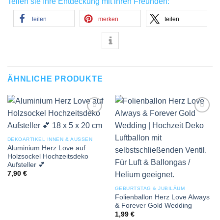
Teilen sie Ihre Entdeckung mit ihren Freunden:
teilen
merken
teilen
ÄHNLICHE PRODUKTE
Add to
Add to
wishlist
wishlist
DEKOARTIKEL INNEN & AUSSEN
Aluminium Herz Love auf
Holzsockel Hochzeitsdeko
Aufsteller 💕
7,90
€
GEBURTSTAG & JUBILÄUM
Folienballon Herz Love Always
& Forever Gold Wedding
1,99
€