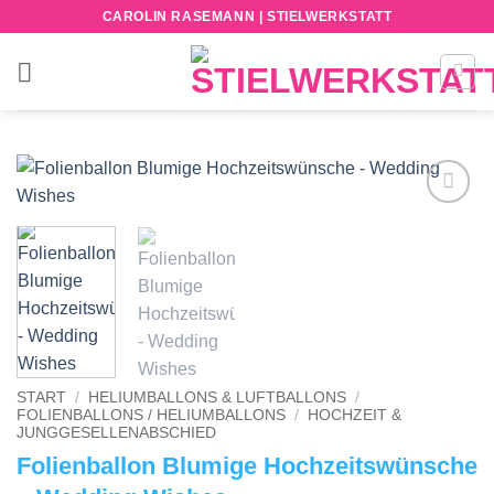
Zum
CAROLIN RASEMANN | STIELWERKSTATT
Inhalt
springen
Add to
wishlist
START
/
HELIUMBALLONS & LUFTBALLONS
/
FOLIENBALLONS / HELIUMBALLONS
/
HOCHZEIT &
JUNGGESELLENABSCHIED
Folienballon Blumige Hochzeitswünsche