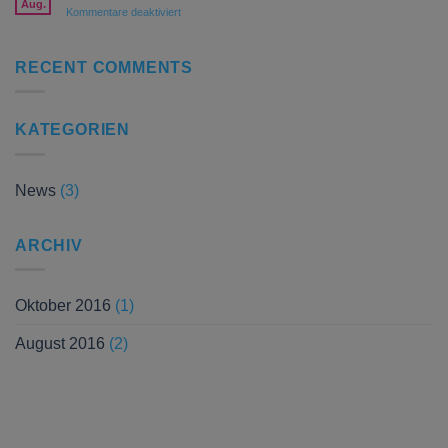
Aug.
für
Kommentare deaktiviert
Messe
Neu
für
im
Weihnachtstrends
Geschäft
RECENT COMMENTS
–
Blumenstrauß
mit
KATEGORIEN
schicker
Vase
News
(3)
ARCHIV
Oktober 2016
(1)
August 2016
(2)