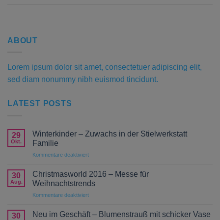
ABOUT
Lorem ipsum dolor sit amet, consectetuer adipiscing elit,
sed diam nonummy nibh euismod tincidunt.
LATEST POSTS
Winterkinder – Zuwachs in der Stielwerkstatt
29
Okt.
Familie
für
Kommentare deaktiviert
Winterkinder
–
Christmasworld 2016 – Messe für
30
Zuwachs
Aug.
Weihnachtstrends
in
für
Kommentare deaktiviert
der
Christmasworld
Stielwerkstatt
2016
Familie
Neu im Geschäft – Blumenstrauß mit schicker Vase
30
–