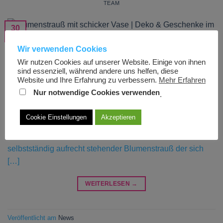
TEAM
30
Aug.
Wir verwenden Cookies
Der „Blumenstrauß mit schicker Vase“ ist ein frisch
Wir nutzen Cookies auf unserer Website. Einige von ihnen
sind essenziell, während andere uns helfen, diese
gebundener Blumenstrauß mit überzeugenden
Website und Ihre Erfahrung zu verbessern.
Mehr Erfahren
Produktvorteilen: nicht tropfendes floristisches Unikat
Nur notwendige Cookies verwenden
.
mit patentierter Wasser-Selbstversorgung mindestens 48
Stunden Präsentation, Aufbewahrung und Transport des
Cookie Einstellungen
Akzeptieren
Gebindes ohne Zufuhr von Frischwasser das Gebinde
steht in diesem Container sicher, aufrecht und stabil Ein
selbstständig aufrecht stehender Blumenstrauß der sich
[…]
WEITERLESEN
→
Veröffentlicht am
News