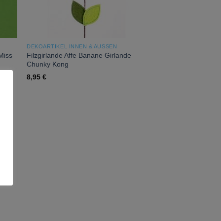
DEKOARTIKEL INNEN & AUSSEN
Miss
Filzgirlande Affe Banane Girlande
Chunky Kong
8,95
€
 to
list