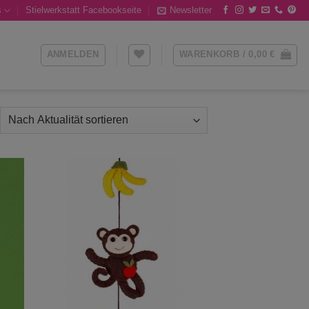
s
Stielwerkstatt Facebookseite
Newsletter
ANMELDEN
WARENKORB /
0,00
€
ch
ualität
tiert
 to
Add to
list
wishlist