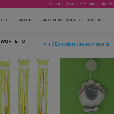
Kontakt
News
Newsletter
Über Un
TIKEL
BALLONS
PARTY DEKO
ANLASS
ANGEBOT
WORTET MIT
Na
Alle 5 Ergebnisse werden angezeigt
Akt
sor
Add to
Add
wishlist
wish