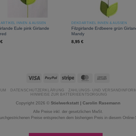
ARTIKEL INNEN & AUSSEN
DEKOARTIKEL INNEN & AUSSEN
irlande Eule pink Girlande
Filzgirlande Erdbeere grün Girla
fred
Mandy
5
€
8,95
€
Visa
PayPal
Stripe
MasterCard
Cash
On
SUM
DATENSCHUTZERKLÄRUNG
ZAHLUNGS- UND VERSANDINFOR
Delivery
HINWEISE ZUR BATTERIEENTSORGUNG
Copyright 2026 ©
Stielwerkstatt | Carolin Rasemann
Alle Preise inkl. der gesetzlichen MwSt.
urchgestrichenen Preise entsprechen dem bisherigen Preis in diesem Online