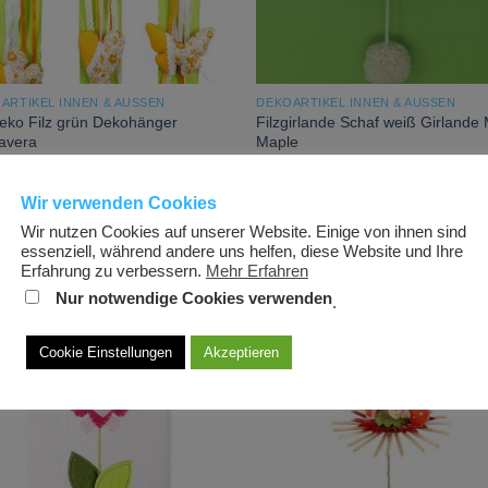
ARTIKEL INNEN & AUSSEN
DEKOARTIKEL INNEN & AUSSEN
eko Filz grün Dekohänger
Filzgirlande Schaf weiß Girlande 
avera
Maple
5
€
8,95
€
Wir verwenden Cookies
Wir nutzen Cookies auf unserer Website. Einige von ihnen sind
essenziell, während andere uns helfen, diese Website und Ihre
Erfahrung zu verbessern.
Mehr Erfahren
Add to
Add
Nur notwendige Cookies verwenden
.
wishlist
wish
Cookie Einstellungen
Akzeptieren