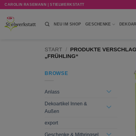
Zum
CAROLIN RASEMANN | STIELWERKSTATT
Inhalt
springen
NEU IM SHOP
GESCHENKE
DEKOAR
START
/
PRODUKTE VERSCHLAG
„FRÜHLING“
BROWSE
Anlass
Dekoartikel Innen &
Außen
export
Geschenke & Mitbringsel