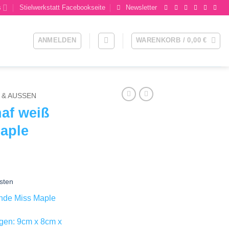
s
Stielwerkstatt Facebookseite
Newsletter
ANMELDEN
WARENKORB /
0,00
€
& AUSSEN
haf weiß
Maple
sten
ande Miss Maple
gen: 9cm x 8cm x