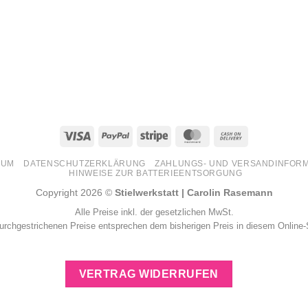
Visa
PayPal
Stripe
MasterCard
Cash
On
SUM
DATENSCHUTZERKLÄRUNG
ZAHLUNGS- UND VERSANDINFOR
Delivery
HINWEISE ZUR BATTERIEENTSORGUNG
Copyright 2026 ©
Stielwerkstatt | Carolin Rasemann
Alle Preise inkl. der gesetzlichen MwSt.
urchgestrichenen Preise entsprechen dem bisherigen Preis in diesem Online
VERTRAG WIDERRUFEN