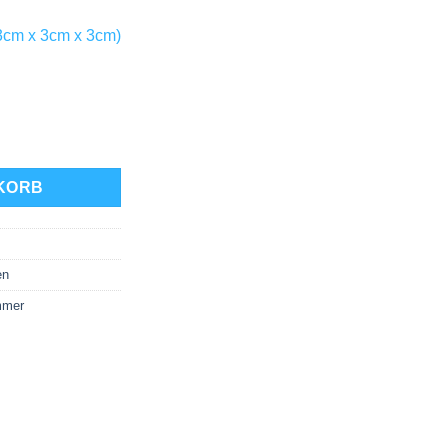
3cm x 3cm x 3cm)
nde Miss Maple Menge
KORB
en
mer