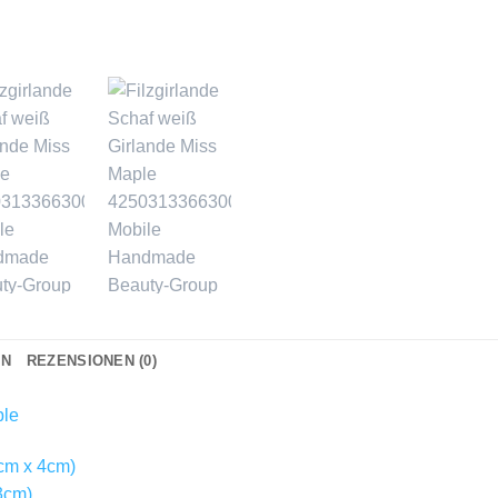
ON
REZENSIONEN (0)
ple
cm x 4cm)
3cm)