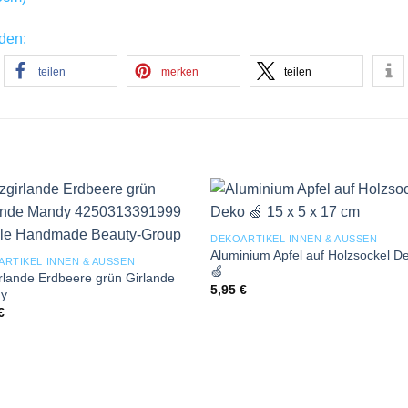
nden:
teilen
merken
teilen
Add to
Add
DEKOARTIKEL INNEN & AUSSEN
wishlist
wishl
Aluminium Apfel auf Holzsockel D
ARTIKEL INNEN & AUSSEN
🍏
irlande Erdbeere grün Girlande
5,95
€
y
€