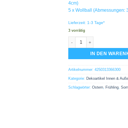
4cm)
5 x Wollball (Abmessungen: 
Lieferzeit:
1-3 Tage
*
3 vorrätig
Filzgirlande Schaf weiß Girla
IN DEN WAREN
Artikelnummer:
4250313366300
Kategorie:
Dekoartikel Innen & Auß
Schlagwörter:
Ostern
,
Frühling
,
Som