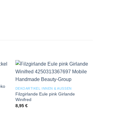
 to
Add to
ist
wishlist
eko
DEKOARTIKEL INNEN & AUSSEN
Filzgirlande Eule pink Girlande
Winifred
8,95
€