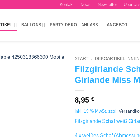
Kontakt
News
Newsletter
Über Un
TIKEL
BALLONS
PARTY DEKO
ANLASS
ANGEBOT
START
/
DEKOARTIKEL INNEN 
Filzgirlande Sc
Add to
Girlande Miss 
wishlist
8,95
€
inkl. 19 % MwSt.
zzgl.
Versandko
Filzgirlande Schaf weiß Girl
4 x weißes Schaf (Abmessun