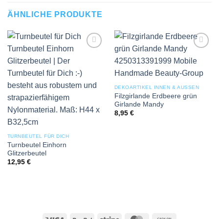
ÄHNLICHE PRODUKTE
Add to
Add to
wishlist
wishlist
DEKOARTIKEL INNEN & AUSSEN
Filzgirlande Erdbeere grün
Girlande Mandy
8,95
€
TURNBEUTEL FÜR DICH
Turnbeutel Einhorn
Glitzerbeutel
12,95
€