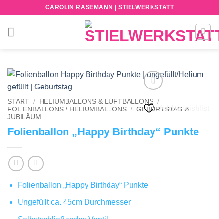
Zum
CAROLIN RASEMANN | STIELWERKSTATT
Inhalt
springen
START
/
HELIUMBALLONS & LUFTBALLONS
/
Add to wishlist
FOLIENBALLONS / HELIUMBALLONS
/
GEBURTSTAG &
JUBILÄUM
Folienballon „Happy Birthday“ Punkte
Folienballon „Happy Birthday“ Punkte
Ungefüllt ca. 45cm Durchmesser