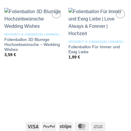
Add to
Add to
wishlist
wishlist
HOCHZEIT & JUNGGESELLENABSCHIED
Folienballon 3D Blumige
HOCHZEIT & JUNGGESELLENABSCHIED
Hochzeitswünsche – Wedding
Folienballon Für Immer und
Wishes
Ewig Liebe
3,59
€
1,99
€
Visa
PayPal
Stripe
MasterCard
Cash