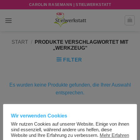
Zum
CAROLIN RASEMANN | STIELWERKSTATT
Inhalt
springen
START
/
PRODUKTE VERSCHLAGWORTET MIT
„WERKZEUG“
FILTER
Es wurden keine Produkte gefunden, die Ihrer Auswahl
entsprechen.
Wir verwenden Cookies
Visa
PayPal
Stripe
MasterCard
Cash
Wir nutzen Cookies auf unserer Website. Einige von ihnen
On
sind essenziell, während andere uns helfen, diese
AGB UND KUNDENINFORMATIONEN
IMPRESSUM
Delivery
Website und Ihre Erfahrung zu verbessern.
Mehr Erfahren
DATENSCHUTZERKLÄRUNG