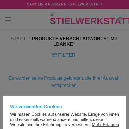
Zum
CAROLIN RASEMANN | STIELWERKSTATT
Inhalt
springen
START
/
PRODUKTE VERSCHLAGWORTET MIT
„DANKE“
FILTER
Es wurden keine Produkte gefunden, die Ihrer Auswahl
entsprechen.
Wir verwenden Cookies
Visa
PayPal
Stripe
MasterCard
Cash
Wir nutzen Cookies auf unserer Website. Einige von ihnen
On
sind essenziell, während andere uns helfen, diese
AGB UND KUNDENINFORMATIONEN
IMPRESSUM
Delivery
Website und Ihre Erfahrung zu verbessern.
Mehr Erfahren
DATENSCHUTZERKLÄRUNG