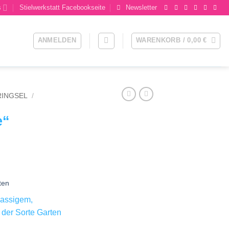
s
Stielwerkstatt Facebookseite
Newsletter
ANMELDEN
WARENKORB /
0,00
€
RINGSEL
/
e“
ten
klassigem,
 der Sorte Garten