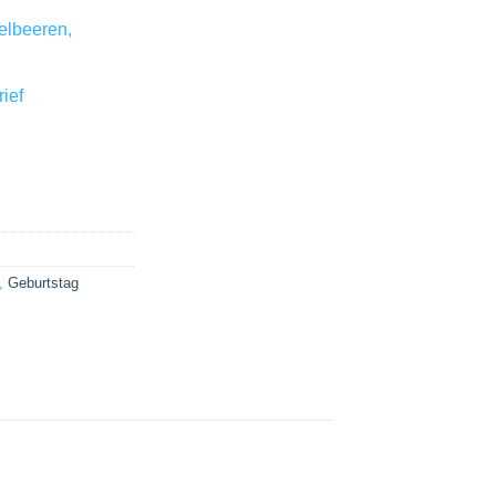
elbeeren,
ief
,
Geburtstag