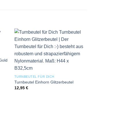
 to
Add to
ist
wishlist
 Gold
TURNBEUTEL FÜR DICH
Turnbeutel Einhorn Glitzerbeutel
12,95
€
GUTSCHEINBÜCHER
Gutscheinbuch „Herz
Glückwunsch zum 50