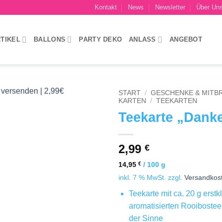
Kontakt
News
Newsletter
Über Un
TIKEL
BALLONS
PARTY DEKO
ANLASS
ANGEBOT
START
/
GESCHENKE & MITB
KARTEN
/
TEEKARTEN
Teekarte „Dank
Add to
wishlist
2,99
€
14,95
€
/
100
g
inkl. 7 % MwSt.
zzgl.
Versandkos
Teekarte mit ca. 20 g erst
aromatisierten Rooibostee
der Sinne