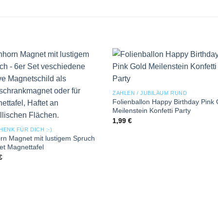
Add to
Add
wishlist
wishl
ZAHLEN / JUBILÄUM RUND
Folienballon Happy Birthday Pink
Meilenstein Konfetti Party
1,99
€
ENK FÜR DICH :-)
rn Magnet mit lustigem Spruch
et Magnettafel
€