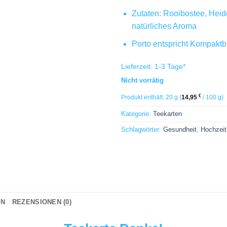
Zutaten: Rooibostee, Heid
natürliches Aroma
Porto entspricht Kompaktbr
Lieferzeit:
1-3 Tage
*
Nicht vorrätig
€
Produkt enthält: 20
g
(
14,95
/
100
g
)
Kategorie:
Teekarten
Schlagwörter:
Gesundheit
,
Hochzeit
ON
REZENSIONEN (0)