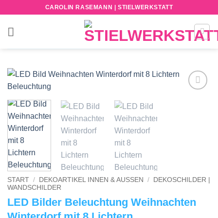
Zum
CAROLIN RASEMANN | STIELWERKSTATT
Inhalt
springen
Add to
wishlist
START
/
DEKOARTIKEL INNEN & AUSSEN
/
DEKOSCHILDER |
WANDSCHILDER
LED Bilder Beleuchtung Weihnachten
Winterdorf mit 8 Lichtern