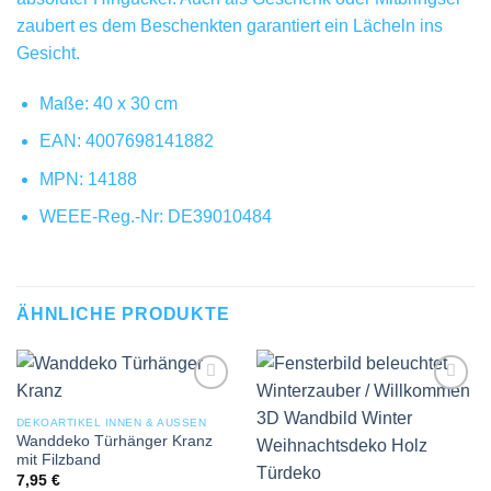
zaubert es dem Beschenkten garantiert ein Lächeln ins
Gesicht.
Maße: 40 x 30 cm
EAN: 4007698141882
MPN: 14188
WEEE-Reg.-Nr: DE39010484
ÄHNLICHE PRODUKTE
Add to
Add to
wishlist
wishlist
DEKOARTIKEL INNEN & AUSSEN
Wanddeko Türhänger Kranz
mit Filzband
7,95
€