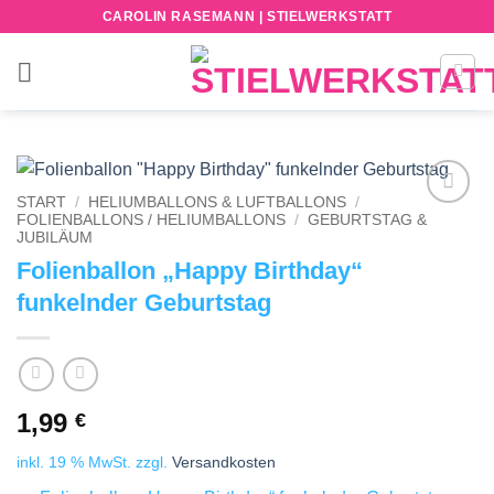
Zum
CAROLIN RASEMANN | STIELWERKSTATT
Inhalt
springen
START
/
HELIUMBALLONS & LUFTBALLONS
/
FOLIENBALLONS / HELIUMBALLONS
/
GEBURTSTAG &
Add to
JUBILÄUM
wishlist
Folienballon „Happy Birthday“
funkelnder Geburtstag
1,99
€
inkl. 19 % MwSt.
zzgl.
Versandkosten