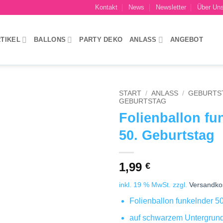
Kontakt
News
Newsletter
Über Un
TIKEL
BALLONS
PARTY DEKO
ANLASS
ANGEBOT
START
/
ANLASS
/
GEBURTS
GEBURTSTAG
Folienballon fu
Add to
wishlist
50. Geburtstag
1,99
€
inkl. 19 % MwSt.
zzgl.
Versandko
Folienballon funkelnder 5
auf schwarzem Untergrun