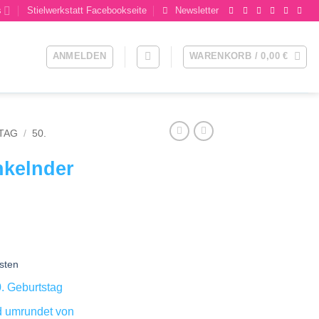
s
Stielwerkstatt Facebookseite
Newsletter
ANMELDEN
WARENKORB /
0,00
€
TAG
/
50.
nkelnder
sten
0. Geburtstag
d umrundet von