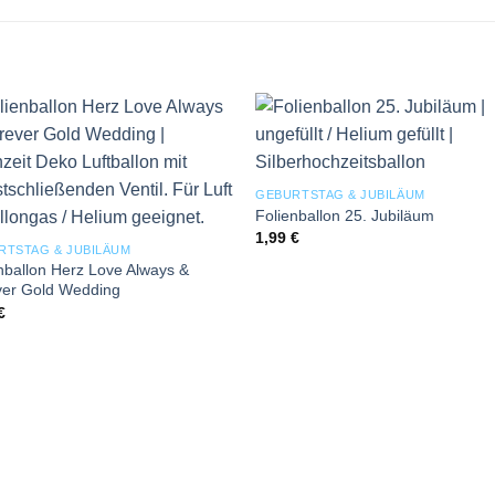
Add to
Add
wishlist
wishl
GEBURTSTAG & JUBILÄUM
Folienballon 25. Jubiläum
1,99
€
RTSTAG & JUBILÄUM
nballon Herz Love Always &
ver Gold Wedding
€