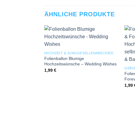
ÄHNLICHE PRODUKTE
Add to
wishlist
HOCHZEIT & JUNGGESELLENABSCHIED
Folienballon Blumige
Hochzeitswünsche – Wedding Wishes
GEBU
1,99
€
Folie
Fore
1,99