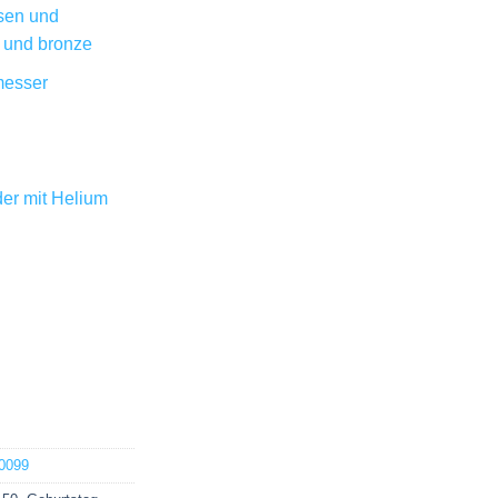
isen und
 und bronze
messer
oder mit Helium
0099