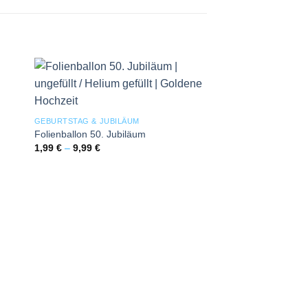
 to
Add to
ist
wishlist
GEBURTSTAG & JUBILÄUM
Folienballon 50. Jubiläum
1,99
€
–
9,99
€
HOCHZEIT & JUNGGE
Folienballon 3D Blu
Hochzeitswünsche –