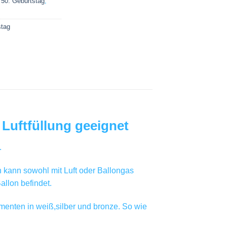
,
50. Geburtstag
,
stag
 Luftfüllung geeignet
.
n kann sowohl mit Luft oder Ballongas
allon befindet.
enten in weiß,silber und bronze. So wie