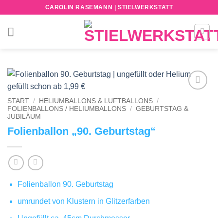
Zum
CAROLIN RASEMANN | STIELWERKSTATT
Inhalt
springen
Add to
START
/
HELIUMBALLONS & LUFTBALLONS
/
wishlist
FOLIENBALLONS / HELIUMBALLONS
/
GEBURTSTAG &
JUBILÄUM
Folienballon „90. Geburtstag“
Folienballon 90. Geburtstag
umrundet von Klustern in Glitzerfarben