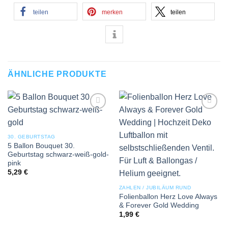
teilen
merken
teilen
ÄHNLICHE PRODUKTE
Add to
Add to
wishlist
wishlist
30. GEBURTSTAG
5 Ballon Bouquet 30.
Geburtstag schwarz-weiß-gold-
pink
5,29
€
ZAHLEN / JUBILÄUM RUND
Folienballon Herz Love Always
& Forever Gold Wedding
1,99
€