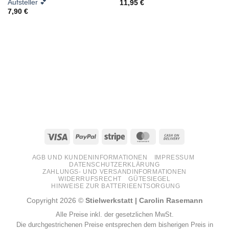
Aufsteller 💕
11,95
€
7,90
€
Visa
PayPal
Stripe
MasterCard
Cash
On
AGB UND KUNDENINFORMATIONEN
IMPRESSUM
Delivery
DATENSCHUTZERKLÄRUNG
ZAHLUNGS- UND VERSANDINFORMATIONEN
WIDERRUFSRECHT
GÜTESIEGEL
HINWEISE ZUR BATTERIEENTSORGUNG
Copyright 2026 ©
Stielwerkstatt | Carolin Rasemann
Alle Preise inkl. der gesetzlichen MwSt.
Die durchgestrichenen Preise entsprechen dem bisherigen Preis in