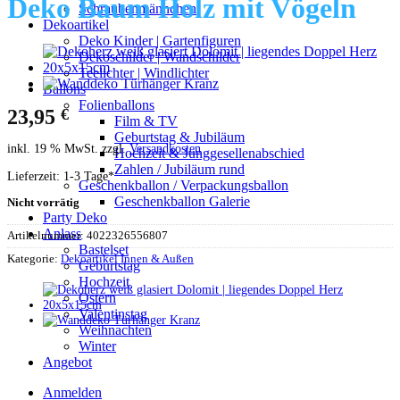
Deko Baum Holz mit Vögeln
Schraubenmännchen
Dekoartikel
Deko Kinder | Gartenfiguren
Dekoschilder | Wandschilder
Teelichter | Windlichter
Ballons
Folienballons
23,95
€
Film & TV
Geburtstag & Jubiläum
inkl. 19 % MwSt.
zzgl.
Versandkosten
Hochzeit & Junggesellenabschied
Zahlen / Jubiläum rund
Lieferzeit:
1-3 Tage
*
Geschenkballon / Verpackungsballon
Geschenkballon Galerie
Nicht vorrätig
Party Deko
Anlass
Artikelnummer:
4022326556807
Bastelset
Kategorie:
Dekoartikel Innen & Außen
Geburtstag
Hochzeit
Ostern
Valentinstag
Weihnachten
Winter
Angebot
Anmelden