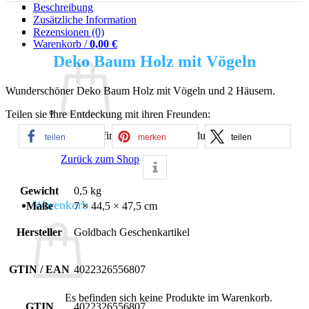
Beschreibung
Zusätzliche Information
Rezensionen (0)
Warenkorb /
0,00
€
Deko Baum Holz mit Vögeln
Wunderschöner Deko Baum Holz mit Vögeln und 2 Häusern.
Teilen sie Ihre Entdeckung mit ihren Freunden:
Es befinden sich keine Produkte im Warenkorb.
teilen
merken
teilen
Zurück zum Shop
Gewicht
0,5 kg
Warenkorb
Maße
7 × 44,5 × 47,5 cm
Hersteller
Goldbach Geschenkartikel
GTIN / EAN
4022326556807
Es befinden sich keine Produkte im Warenkorb.
GTIN
4022326556807