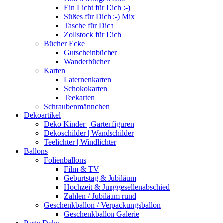
Ein Licht für Dich :-)
Süßes für Dich :-) Mix
Tasche für Dich
Zollstock für Dich
Bücher Ecke
Gutscheinbücher
Wanderbücher
Karten
Laternenkarten
Schokokarten
Teekarten
Schraubenmännchen
Dekoartikel
Deko Kinder | Gartenfiguren
Dekoschilder | Wandschilder
Teelichter | Windlichter
Ballons
Folienballons
Film & TV
Geburtstag & Jubiläum
Hochzeit & Junggesellenabschied
Zahlen / Jubiläum rund
Geschenkballon / Verpackungsballon
Geschenkballon Galerie
Party Deko