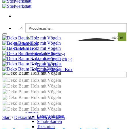
Add to wishlist
Suche
Neu im Shop
Geschenke
Geschenk für Dich :-)
Auszeit für Dich :-)
Glas für Dich
Guten Morgen Box
Ein Licht für Dich :-)
Süßes für Dich :-) Mix
Tasche für Dich
Zollstock für Dich
Bücher Ecke
Gutscheinbücher
Wanderbücher
Karten
Laternenkarten
Start
/
Dekoartikel Innen & Außen
Schokokarten
Teekarten