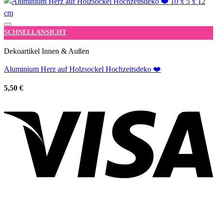
Add to wishlist
SCHNELLANSICHT
Dekoartikel Innen & Außen
Aluminium Herz auf Holzsockel Hochzeitsdeko ❤️
5,50
€
V
P