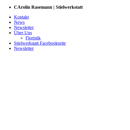
Zum
CArolin Rasemann | Stielwerkstatt
Inhalt
Kontakt
springen
News
Newsletter
Über Uns
Floristik
Stielwerkstatt Facebookseite
Newsletter