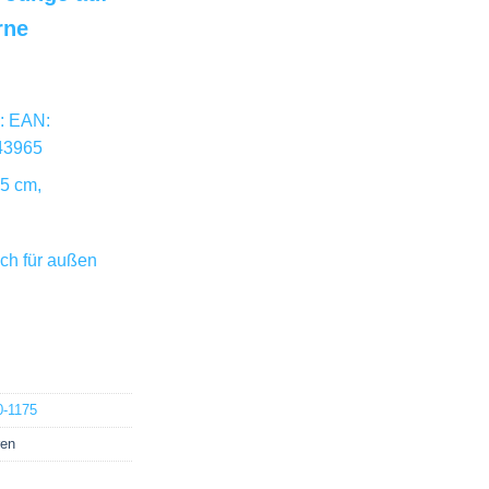
rne
: EAN:
43965
5 cm,
ch für außen
-1175
ren