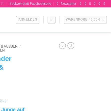
s
Stielwerkstatt Facebookseite
Newsletter
ANMELDEN
WARENKORB /
0,00
€
& AUSSEN
/
REN
nder
 &
sten
 Junge auf