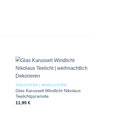
 to
Add to
ist
wishlist
TEELICHTER | WINDLICHTER
Glas Karussell Windlicht Nikolaus
Teelichtpyramide
11,95
€