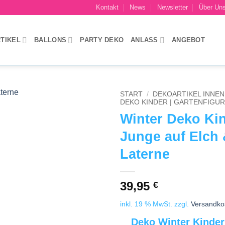
Kontakt
News
Newsletter
Über Un
TIKEL
BALLONS
PARTY DEKO
ANLASS
ANGEBOT
START
/
DEKOARTIKEL INNEN 
DEKO KINDER | GARTENFIGU
Winter Deko Ki
Add to
wishlist
Junge auf Elch
Laterne
39,95
€
inkl. 19 % MwSt.
zzgl.
Versandko
Deko Winter Kinder