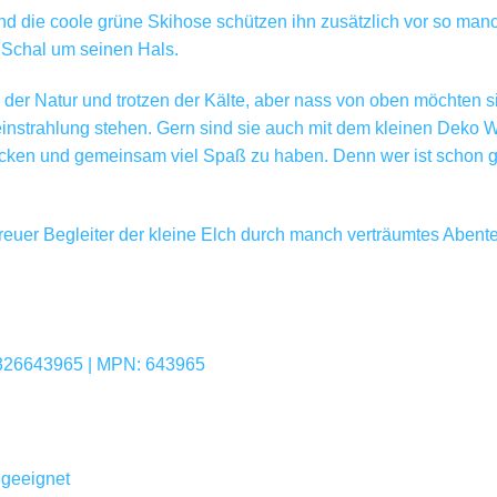
 und die coole grüne Skihose schützen ihn zusätzlich vor so man
n Schal um seinen Hals.
 der Natur und trotzen der Kälte, aber nass von oben möchten si
instrahlung stehen. Gern sind sie auch mit dem kleinen Deko 
ken und gemeinsam viel Spaß zu haben. Denn wer ist schon ge
treuer Begleiter der kleine Elch durch manch verträumtes Aben
2326643965 | MPN: 643965
 geeignet