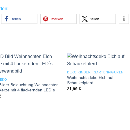
nden:
teilen
merken
teilen
Add to
Add
DEKO KINDER | GARTENFIGUREN
wishlist
wishl
Weihnachtsdeko Elch auf
DEKO
Schaukelpferd
ilder Beleuchtung Weihnachten
21,99
€
Kerze mit 4 flackernden LED´s
€