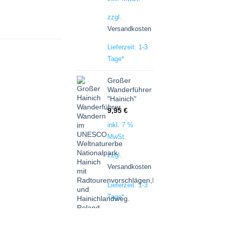
zzgl.
Versandkosten
Lieferzeit:
1-3
Tage
*
Großer
Wanderführer
"Hainich"
9,95
€
inkl. 7 %
MwSt.
zzgl.
Versandkosten
Lieferzeit:
1-3
Tage
*