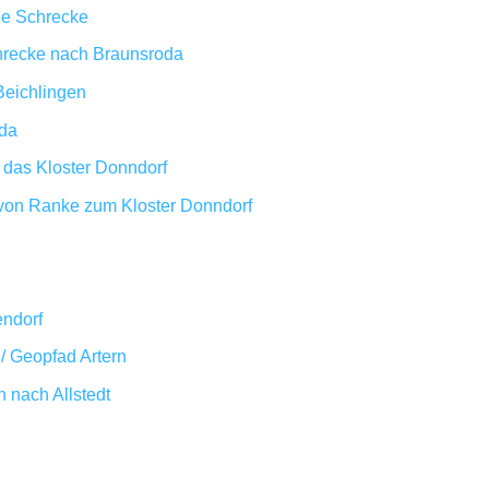
he Schrecke
ecke nach Braunsroda
eichlingen
da
das Kloster Donndorf
von Ranke zum Kloster Donndorf
endorf
 Geopfad Artern
h nach Allstedt