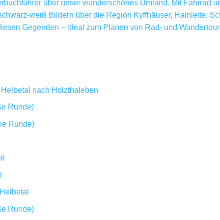
erbuchführer über unser wunderschönes Umland. Mit Fahrrad un
schwarz-weiß Bildern über die Region Kyffhäuser, Hainleite, S
n diesen Gegenden – ideal zum Planen von Rad- und Wandertour
 Helbetal nach Holzthaleben
ße Runde)
ine Runde)
ll
l
Helbetal
ße Runde)