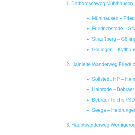
Barbarossaweg Mühlhausen – 
Mühlhausen – Fried
Friedrichsrode – St
Straußberg – Gölli
Göllingen – Kyffhä
Hainleite Wanderweg Friedric
Sollstedt, HP – Hai
Hainrode – Bebraer
Bebraer Teiche / S
Seega – Heldrungen
Hauptwanderweg Wernigerode