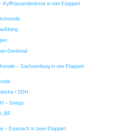
Kyffhäuserdenkmal in vier Etappen
richsrode
raußberg
ngen
user-Denkmal
hsrode – Sachsenburg in vier Etappen
nrode
 teiche / SDH
DH – Seega
, BF.
 – Eisenach in zwei Etappen