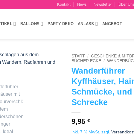
Kontakt
News
Newsletter
Über Un
TIKEL
BALLONS
PARTY DEKO
ANLASS
ANGEBOT
START
/
GESCHENKE & MITB
BÜCHER ECKE
/
WANDERBÜC
Wanderführer
Add to
wishlist
Kyffhäuser, Hain
Schmücke, und
Schrecke
9,95
€
inkl. 7 % MwSt.
zzgl.
Versandkos