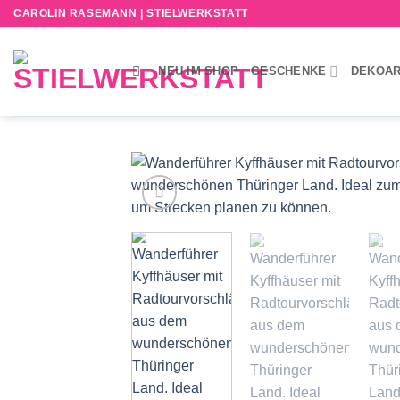
Zum
CAROLIN RASEMANN | STIELWERKSTATT
Inhalt
springen
NEU IM SHOP
GESCHENKE
DEKOAR