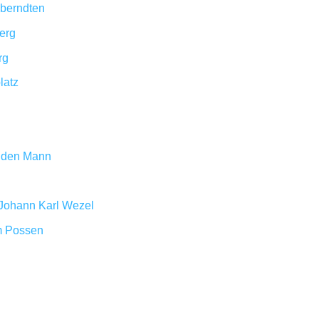
berndten
erg
rg
latz
ilden Mann
 Johann Karl Wezel
m Possen