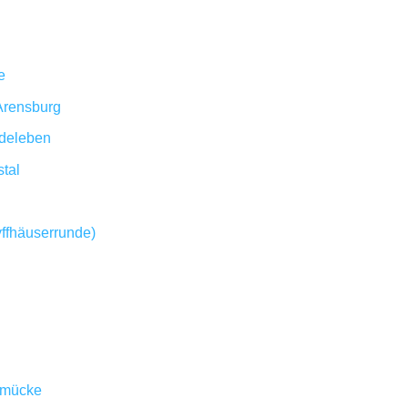
e
Arensburg
deleben
tal
ffhäuserrunde)
hmücke