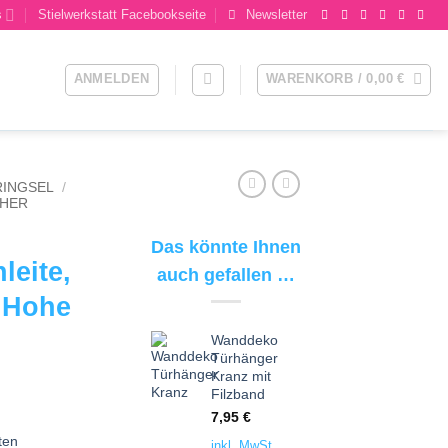
s
Stielwerkstatt Facebookseite
Newsletter
ANMELDEN
WARENKORB /
0,00
€
RINGSEL
/
HER
Das könnte Ihnen
leite,
auch gefallen …
 Hohe
Wanddeko
Türhänger
Kranz mit
Filzband
7,95
€
ten
inkl. MwSt.