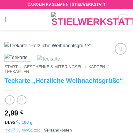
Zum
CAROLIN RASEMANN | STIELWERKSTATT
Inhalt
springen
Add to
wishlist
START
/
GESCHENKE & MITBRINGSEL
/
KARTEN
/
TEEKARTEN
Teekarte „Herzliche Weihnachtsgrüße“
2,99
€
14,95
€
/
100
g
inkl. 7 % MwSt.
zzgl.
Versandkosten