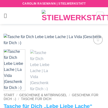
Zum
CAROLIN RASEMANN | STIELWERKSTATT
Inhalt
springen
Add to
wishlist
START
/
GESCHENKE & MITBRINGSEL
/
GESCHENK FÜR
DICH :-)
/
TASCHE FÜR DICH
Tasche für Dich „Lebe Liebe Lache“