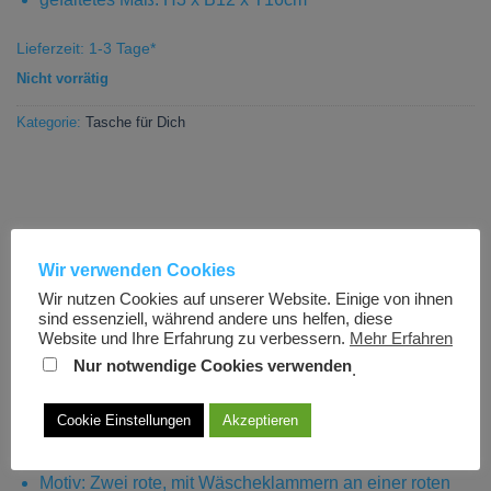
Lieferzeit:
1-3 Tage
*
Nicht vorrätig
Kategorie:
Tasche für Dich
Wir verwenden Cookies
BESCHREIBUNG
Wir nutzen Cookies auf unserer Website. Einige von ihnen
sind essenziell, während andere uns helfen, diese
ZUSÄTZLICHE INFORMATION
Website und Ihre Erfahrung zu verbessern.
Mehr Erfahren
Nur notwendige Cookies verwenden
REZENSIONEN (0)
.
Tasche für Dich Du gehst mir nicht mehr aus
Cookie Einstellungen
Akzeptieren
dem Herzen
Motiv: Zwei rote, mit Wäscheklammern an einer roten