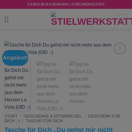
Zum
CAROLIN RASEMANN | STIELWERKSTATT
Inhalt
springen
Angebot!
Add to
wishlist
START
/
GESCHENKE & MITBRINGSEL
/
GESCHENK FÜR
DICH :-)
/
TASCHE FÜR DICH
Tasche für Dich „Du gehst mir nicht