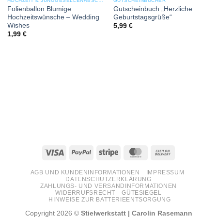
HOCHZEIT & JUNGGESELLENABSCHIED
GUTSCHEINBÜCHER
Folienballon Blumige
Gutscheinbuch „Herzliche
Hochzeitswünsche – Wedding
Geburtstagsgrüße“
Wishes
5,99
€
1,99
€
Visa
PayPal
Stripe
MasterCard
Cash
On
AGB UND KUNDENINFORMATIONEN
IMPRESSUM
Delivery
DATENSCHUTZERKLÄRUNG
ZAHLUNGS- UND VERSANDINFORMATIONEN
WIDERRUFSRECHT
GÜTESIEGEL
HINWEISE ZUR BATTERIEENTSORGUNG
Copyright 2026 ©
Stielwerkstatt | Carolin Rasemann