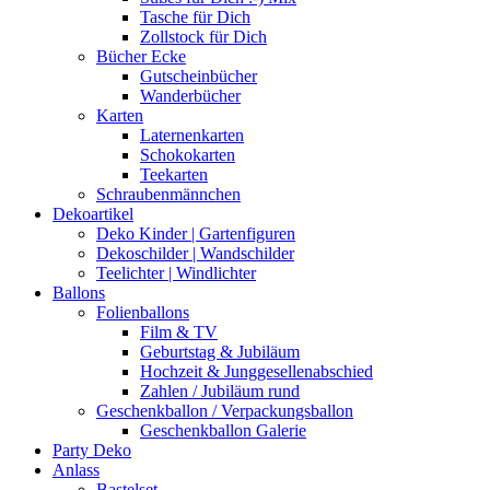
Tasche für Dich
Zollstock für Dich
Bücher Ecke
Gutscheinbücher
Wanderbücher
Karten
Laternenkarten
Schokokarten
Teekarten
Schraubenmännchen
Dekoartikel
Deko Kinder | Gartenfiguren
Dekoschilder | Wandschilder
Teelichter | Windlichter
Ballons
Folienballons
Film & TV
Geburtstag & Jubiläum
Hochzeit & Junggesellenabschied
Zahlen / Jubiläum rund
Geschenkballon / Verpackungsballon
Geschenkballon Galerie
Party Deko
Anlass
Bastelset