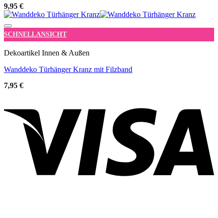
9,95
€
Add to wishlist
SCHNELLANSICHT
Dekoartikel Innen & Außen
Wanddeko Türhänger Kranz mit Filzband
7,95
€
V
P