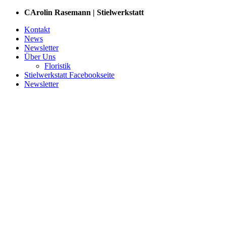
Zum
CArolin Rasemann | Stielwerkstatt
Inhalt
Kontakt
springen
News
Newsletter
Über Uns
Floristik
Stielwerkstatt Facebookseite
Newsletter