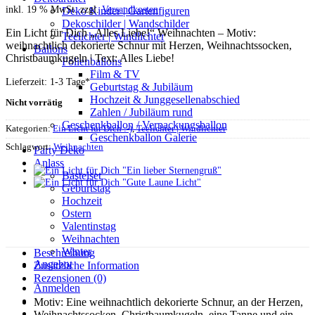
inkl. 19 % MwSt.
zzgl.
Versandkosten
Deko Kinder | Gartenfiguren
Dekoschilder | Wandschilder
Ein Licht für Dich „Alles Liebe!“ Weihnachten – Motiv:
Teelichter | Windlichter
weihnachtlich dekorierte Schnur mit Herzen, Weihnachtssocken,
Ballons
Christbaumkugeln | Text: Alles Liebe!
Folienballons
Film & TV
Lieferzeit:
1-3 Tage
*
Geburtstag & Jubiläum
Hochzeit & Junggesellenabschied
Nicht vorrätig
Zahlen / Jubiläum rund
Geschenkballon / Verpackungsballon
Kategorien:
Ein Licht für Dich :-)
,
Teelichter | Windlichter
Geschenkballon Galerie
Schlagwort:
Weihnachten
Party Deko
Anlass
Bastelset
Geburtstag
Hochzeit
Ostern
Valentinstag
Weihnachten
Winter
Beschreibung
Angebot
Zusätzliche Information
Rezensionen (0)
Anmelden
Motiv: Eine weihnachtlich dekorierte Schnur, an der Herzen,
Weihnachtssocken, Christbaumkugeln, eine Tanne und ein