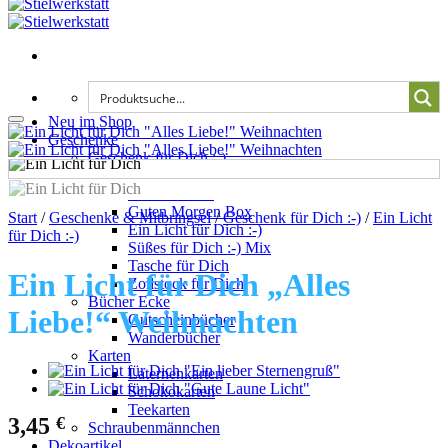
Neu im Shop
Add to wishlist
Geschenke
Geschenk für Dich :-)
Auszeit für Dich :-)
Glas für Dich
Guten Morgen Box
Start
/
Geschenke & Mitbringsel
/
Geschenk für Dich :-)
/
Ein Licht
Ein Licht für Dich :-)
für Dich :-)
Süßes für Dich :-) Mix
Tasche für Dich
Ein Licht für Dich „Alles
Zollstock für Dich
Bücher Ecke
Liebe!“ Weihnachten
Gutscheinbücher
Wanderbücher
Karten
Laternenkarten
Schokokarten
Teekarten
3,45
€
Schraubenmännchen
Dekoartikel