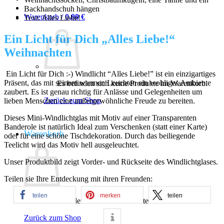
Backhandschuh hängen
Warenkorb /
0,00
€
Text: Alles Liebe!
Ein Licht für Dich „Alles Liebe!“
Weihnachten
Ein Licht für Dich :-) Windlicht “Alles Liebe!” ist ein einzigartiges
Präsent, das mit seinem warmen Leuchten ein wohliges Ambiente
Es befinden sich keine Produkte im Warenkorb.
zaubert. Es ist genau richtig für Anlässe und Gelegenheiten um
Zurück zum Shop
lieben Menschen eine außergewöhnliche Freude zu bereiten.
Dieses Mini-Windlichtglas mit Motiv auf einer Transparenten
Banderole ist natürlich Ideal zum Verschenken (statt einer Karte)
Warenkorb
oder für eine schöne Tischdekoration. Durch das beiliegende
Teelicht wird das Motiv hell ausgeleuchtet.
Unser Produktbild zeigt Vorder- und Rückseite des Windlichtglases.
Teilen sie Ihre Entdeckung mit ihren Freunden:
teilen
merken
teilen
Es befinden sich keine Produkte im Warenkorb.
Zurück zum Shop