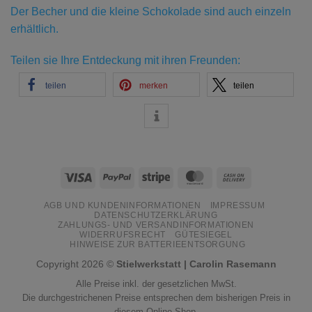
Der Becher und die kleine Schokolade sind auch einzeln
erhältlich.
Teilen sie Ihre Entdeckung mit ihren Freunden:
teilen
merken
teilen
Visa
PayPal
Stripe
MasterCard
Cash
On
AGB UND KUNDENINFORMATIONEN
IMPRESSUM
Delivery
DATENSCHUTZERKLÄRUNG
ZAHLUNGS- UND VERSANDINFORMATIONEN
WIDERRUFSRECHT
GÜTESIEGEL
HINWEISE ZUR BATTERIEENTSORGUNG
Copyright 2026 ©
Stielwerkstatt | Carolin Rasemann
Alle Preise inkl. der gesetzlichen MwSt.
Die durchgestrichenen Preise entsprechen dem bisherigen Preis in
diesem Online-Shop.