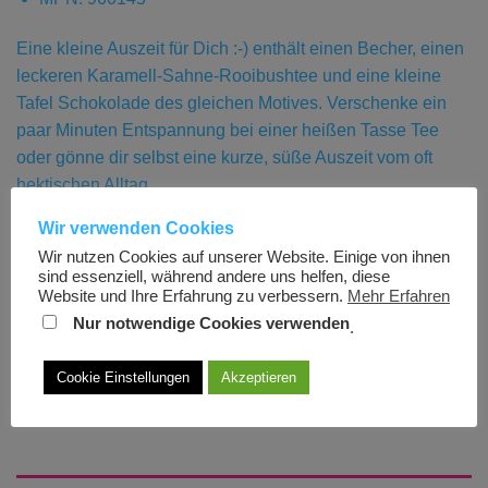
Eine kleine Auszeit für Dich :-) enthält einen Becher, einen
leckeren Karamell-Sahne-Rooibushtee und eine kleine
Tafel Schokolade des gleichen Motives. Verschenke ein
paar Minuten Entspannung bei einer heißen Tasse Tee
oder gönne dir selbst eine kurze, süße Auszeit vom oft
hektischen Alltag.
Wir verwenden Cookies
Lieferzeit:
1-3 Tage
*
Wir nutzen Cookies auf unserer Website. Einige von ihnen
Nicht vorrätig
sind essenziell, während andere uns helfen, diese
Website und Ihre Erfahrung zu verbessern.
Mehr Erfahren
Artikelnummer:
4027268191031
Nur notwendige Cookies verwenden
.
Kategorie:
Auszeit für Dich :-)
Cookie Einstellungen
Akzeptieren