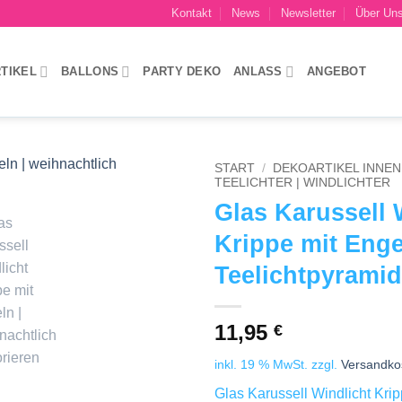
Kontakt
News
Newsletter
Über Un
TIKEL
BALLONS
PARTY DEKO
ANLASS
ANGEBOT
START
/
DEKOARTIKEL INNEN 
TEELICHTER | WINDLICHTER
Glas Karussell 
Add to
wishlist
Krippe mit Eng
Teelichtpyrami
11,95
€
inkl. 19 % MwSt.
zzgl.
Versandko
Glas Karussell Windlicht Krip