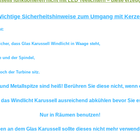
sells funktionieren nicht mit LED Teelichtern – diese erze
ichtige Sicherheitshinweise zum Umgang mit Kerz
t:
icher, dass Glas Karussell Windlicht in Waage steht,
e und der Spindel,
och der Turbine sitz.
 und Metallspitze sind heiß! Berühren Sie diese nicht, wenn 
 das Windlicht Karussell ausreichend abkühlen bevor Sie e
Nur in Räumen benutzen!
en an dem Glas Karussell sollte dieses nicht mehr verwend