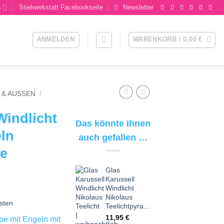
s
Stielwerkstatt Facebookseite
Newsletter
ANMELDEN
WARENKORB /
0,00
€
& AUSSEN
/
Windlicht
Das könnte Ihnen
eln
auch gefallen …
de
Glas
Karussell
Windlicht
Nikolaus
sten
Teelichtpyramide
11,95
€
pe mit Engeln mit