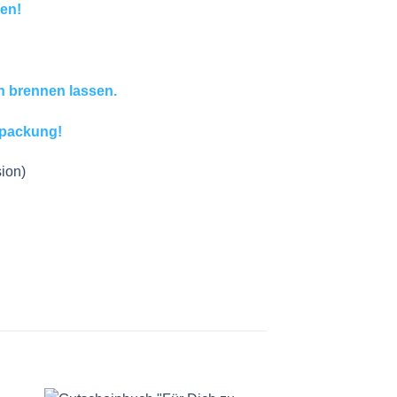
en!
n brennen lassen.
erpackung!
sion)