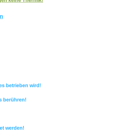
ugen keine Thermik!
en
es betrieben wird!
s berühren!
et werden!