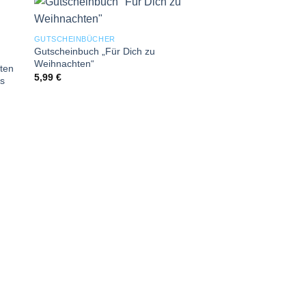
 to
Add to
GUTSCHEINBÜCHER
ist
wishlist
Gutscheinbuch „Für Dich zu
Weihnachten“
ten
5,99
€
´s
DEKO KINDER | GART
Weihnachtsdeko Elch
Schaukelpferd
21,99
€