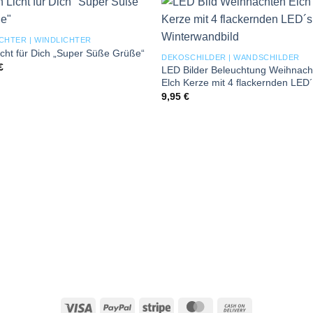
Add to
Add
CHTER | WINDLICHTER
wishlist
wishl
icht für Dich „Super Süße Grüße“
DEKOSCHILDER | WANDSCHILDER
€
LED Bilder Beleuchtung Weihnach
Elch Kerze mit 4 flackernden LED
9,95
€
Visa
PayPal
Stripe
MasterCard
Cash