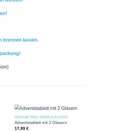
en!
n brennen lassen.
erpackung!
sion)
DEKOARTIKEL INNEN & AUSSEN
 to
Add to
Adventstablett mit 2 Gläsern
ist
wishlist
17,99
€