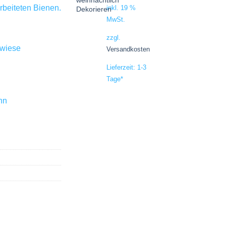
rbeiteten Bienen.
inkl. 19 %
MwSt.
zzgl.
nwiese
Versandkosten
Lieferzeit:
1-3
Tage
*
hn