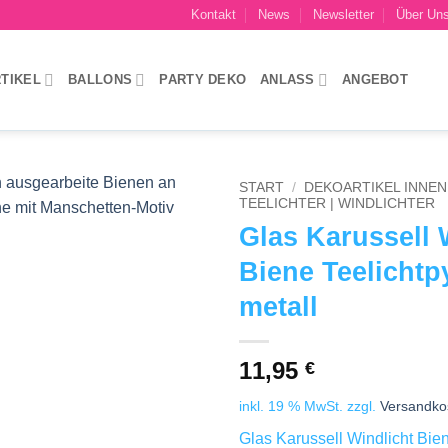
Kontakt
News
Newsletter
Über Un
TIKEL
BALLONS
PARTY DEKO
ANLASS
ANGEBOT
START
/
DEKOARTIKEL INNEN 
TEELICHTER | WINDLICHTER
Glas Karussell 
Add to
wishlist
Biene Teelicht
metall
11,95
€
inkl. 19 % MwSt.
zzgl.
Versandko
Glas Karussell Windlicht Bien