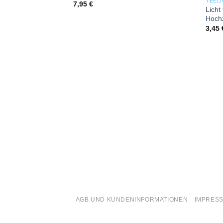
TEELI
7,95
€
Licht
Hochz
3,45
AGB UND KUNDENINFORMATIONEN
IMPRES