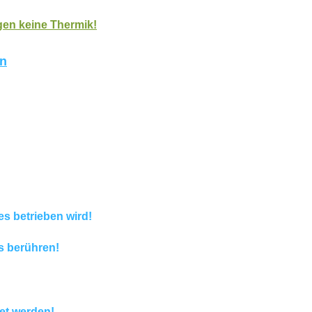
ugen keine Thermik!
en
es betrieben wird!
s berühren!
et werden!