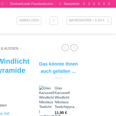
s
Stielwerkstatt Facebookseite
Newsletter
ANMELDEN
WARENKORB /
0,00
€
& AUSSEN
/
Windlicht
Das könnte Ihnen
pyramide
auch gefallen …
Glas
Karussell
Windlicht
Nikolaus
sten
Teelichtpyramide
11,95
€
e mit