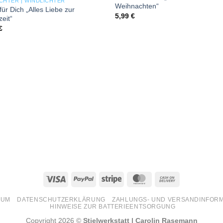
CHTER | WINDLICHTER
Weihnachten“
 für Dich „Alles Liebe zur
5,99
€
eit“
€
Visa
PayPal
Stripe
MasterCard
Cash
On
SUM
DATENSCHUTZERKLÄRUNG
ZAHLUNGS- UND VERSANDINFOR
Delivery
HINWEISE ZUR BATTERIEENTSORGUNG
Copyright 2026 ©
Stielwerkstatt | Carolin Rasemann