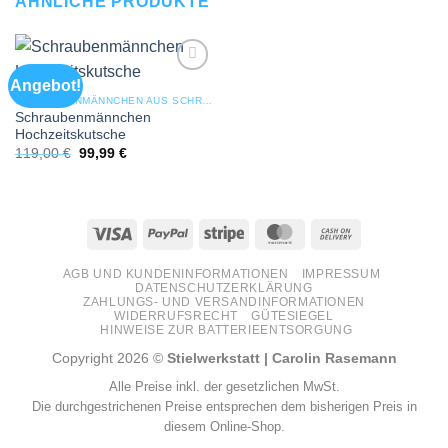
ÄHNLICHE PRODUKTE
Angebot!
Add to
wishlist
SCHRAUBENMÄNNCHEN AUS SCHRAUBEN & STAHL
Schraubenmännchen
Hochzeitskutsche
Ursprünglicher
Aktueller
119,00
€
99,99
€
Preis
Preis
war:
ist:
119,00 €
99,99 €.
Visa
PayPal
Stripe
MasterCard
Cash
On
AGB UND KUNDENINFORMATIONEN
IMPRESSUM
Delivery
DATENSCHUTZERKLÄRUNG
ZAHLUNGS- UND VERSANDINFORMATIONEN
WIDERRUFSRECHT
GÜTESIEGEL
HINWEISE ZUR BATTERIEENTSORGUNG
Copyright 2026 ©
Stielwerkstatt | Carolin Rasemann
Alle Preise inkl. der gesetzlichen MwSt.
Die durchgestrichenen Preise entsprechen dem bisherigen Preis in
diesem Online-Shop.