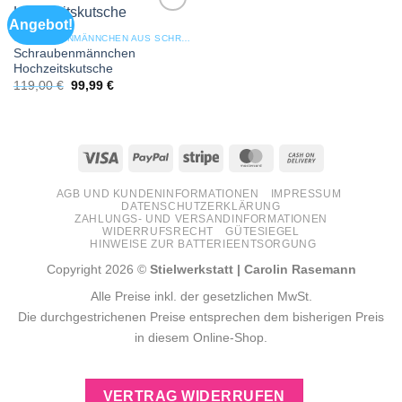
Angebot!
Add to
wishlist
SCHRAUBENMÄNNCHEN AUS SCHRAUBEN & STAHL
Schraubenmännchen
Hochzeitskutsche
Ursprünglicher
Aktueller
119,00
€
99,99
€
Preis
Preis
war:
ist:
119,00 €
99,99 €.
Visa
PayPal
Stripe
MasterCard
Cash
On
AGB UND KUNDENINFORMATIONEN
IMPRESSUM
Delivery
DATENSCHUTZERKLÄRUNG
ZAHLUNGS- UND VERSANDINFORMATIONEN
WIDERRUFSRECHT
GÜTESIEGEL
HINWEISE ZUR BATTERIEENTSORGUNG
Copyright 2026 ©
Stielwerkstatt | Carolin Rasemann
Alle Preise inkl. der gesetzlichen MwSt.
Die durchgestrichenen Preise entsprechen dem bisherigen Preis
in diesem Online-Shop.
VERTRAG WIDERRUFEN