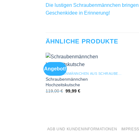
Die lustigen Schraubenmännchen bringen Ih
Geschenkidee in Erinnerung!
ÄHNLICHE PRODUKTE
Angebot!
Add to
SCHRAUBENMÄNNCHEN AUS SCHRAUBEN & STAHL
wishlist
Schraubenmännchen
Hochzeitskutsche
Ursprünglicher
Aktueller
119,00
€
99,99
€
Preis
Preis
war:
ist:
119,00 €
99,99 €.
AGB UND KUNDENINFORMATIONEN
IMPRES