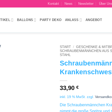
Kontakt
News
Newsletter
Über Un
TIKEL
BALLONS
PARTY DEKO
ANLASS
ANGEBOT
START
/
GESCHENKE & MITB
SCHRAUBENMÄNNCHEN AUS 
STAHL
Add to
Schraubenmän
wishlist
Krankenschwes
33,90
€
inkl. 19 % MwSt.
zzgl.
Versandko
Die Schraubenmännchen Kr
nimmt die große Spritze und 