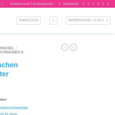
s
Stielwerkstatt Facebookseite
Newsletter
ANMELDEN
WARENKORB /
0,00
€
RINGSEL
/
SCHRAUBEN &
nchen
ter
sten
ankenschwester
sticht dem