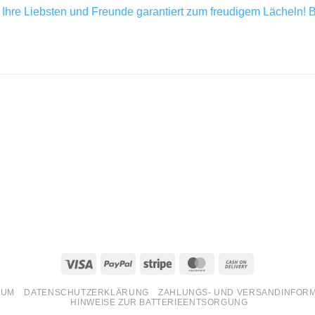
re Liebsten und Freunde garantiert zum freudigem Lächeln! Ble
Visa
PayPal
Stripe
MasterCard
Cash
On
SUM
DATENSCHUTZERKLÄRUNG
ZAHLUNGS- UND VERSANDINFOR
Delivery
HINWEISE ZUR BATTERIEENTSORGUNG