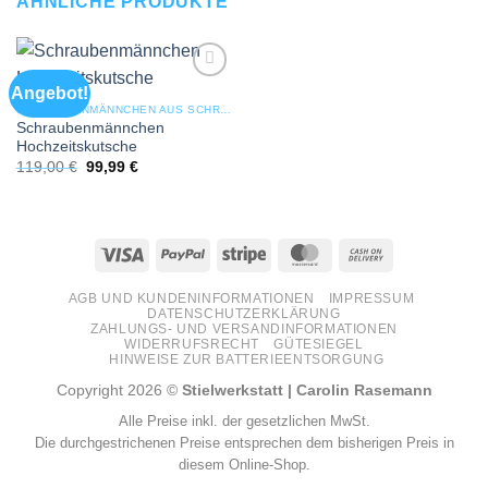
ÄHNLICHE PRODUKTE
Angebot!
Add to
wishlist
SCHRAUBENMÄNNCHEN AUS SCHRAUBEN & STAHL
Schraubenmännchen
Hochzeitskutsche
Ursprünglicher
Aktueller
119,00
€
99,99
€
Preis
Preis
war:
ist:
119,00 €
99,99 €.
Visa
PayPal
Stripe
MasterCard
Cash
On
AGB UND KUNDENINFORMATIONEN
IMPRESSUM
Delivery
DATENSCHUTZERKLÄRUNG
ZAHLUNGS- UND VERSANDINFORMATIONEN
WIDERRUFSRECHT
GÜTESIEGEL
HINWEISE ZUR BATTERIEENTSORGUNG
Copyright 2026 ©
Stielwerkstatt | Carolin Rasemann
Alle Preise inkl. der gesetzlichen MwSt.
Die durchgestrichenen Preise entsprechen dem bisherigen Preis in
diesem Online-Shop.