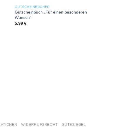
list
Add to wishlist
GUTSCHEINBÜCHER
Gutscheinbuch „Für einen besonderen
Wunsch“
5,99
€
GUTSCHEINBÜCHER
Gutscheinbuch „Glü
bestandenen Prüfun
5,99
€
MATIONEN
WIDERRUFSRECHT
GÜTESIEGEL