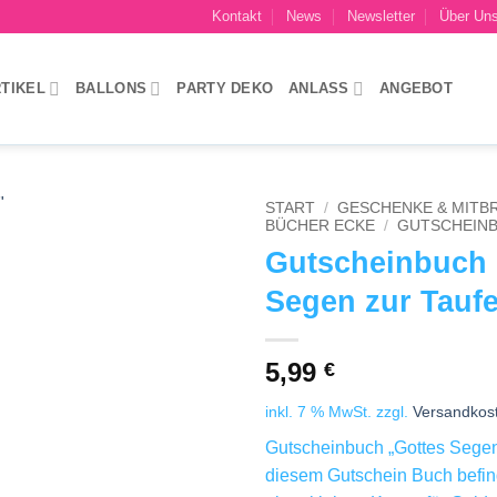
Kontakt
News
Newsletter
Über Un
TIKEL
BALLONS
PARTY DEKO
ANLASS
ANGEBOT
START
/
GESCHENKE & MITB
BÜCHER ECKE
/
GUTSCHEIN
Gutscheinbuch 
Add to wishlist
Segen zur Tauf
5,99
€
inkl. 7 % MwSt.
zzgl.
Versandkos
Gutscheinbuch „Gottes Segen 
diesem Gutschein Buch befind