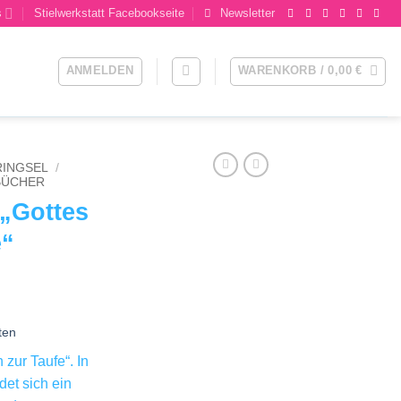
s
Stielwerkstatt Facebookseite
Newsletter
ANMELDEN
WARENKORB /
0,00
€
RINGSEL
/
BÜCHER
„Gottes
e“
ten
zur Taufe“. In
et sich ein