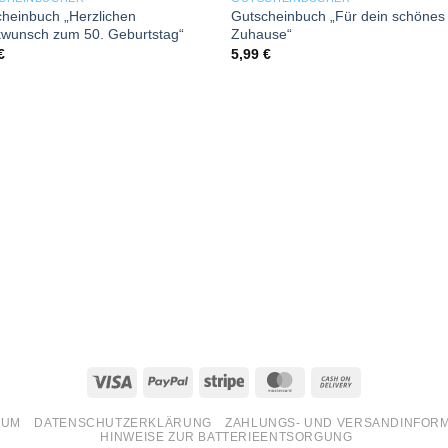
Add to wishlist
Add to wish
heinbuch „Herzlichen
Gutscheinbuch „Für dein schönes
kwunsch zum 50. Geburtstag“
Zuhause“
€
5,99
€
Visa
PayPal
Stripe
MasterCard
Cash
On
SUM
DATENSCHUTZERKLÄRUNG
ZAHLUNGS- UND VERSANDINFOR
Delivery
HINWEISE ZUR BATTERIEENTSORGUNG