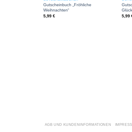
Add to wishlist
Gutscheinbuch „Fröhliche
Gutsc
Weihnachten“
Glüc
5,99
€
5,99
AGB UND KUNDENINFORMATIONEN
IMPRES