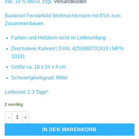
inkl. 19 % MwSt.
zzgl.
Versandkosten
Bastelset Fensterbild Weihnachtsmann mit Elch zum
Zusammenbauen
Farben und Holzleim nicht im Lieferumfang
Drechslerei Kuhnert | EAN: 4250988701918 | MPN:
10191
Größe ca. 16 x 24 x 4 cm
Schwierigkeitsgrad: Mittel
Lieferzeit:
1-3 Tage
*
2 vorrätig
3D Holz Bastelset Fensterbild Weihnachtsmann mit Elch Menge
IN DEN WARENKORB