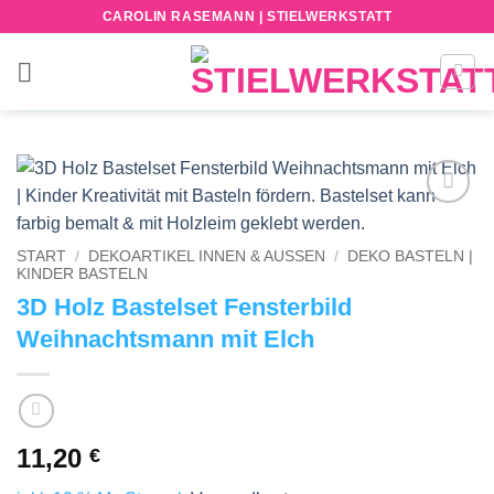
Zum
CAROLIN RASEMANN | STIELWERKSTATT
Inhalt
springen
Add to
wishlist
START
/
DEKOARTIKEL INNEN & AUSSEN
/
DEKO BASTELN |
KINDER BASTELN
3D Holz Bastelset Fensterbild
Weihnachtsmann mit Elch
11,20
€