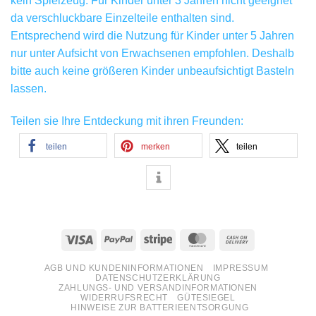
kein Spielzeug. Für Kinder unter 3 Jahren nicht geeignet
da verschluckbare Einzelteile enthalten sind.
Entsprechend wird die Nutzung für Kinder unter 5 Jahren
nur unter Aufsicht von Erwachsenen empfohlen. Deshalb
bitte auch keine größeren Kinder unbeaufsichtigt Basteln
lassen.
Teilen sie Ihre Entdeckung mit ihren Freunden:
teilen
merken
teilen
Visa
PayPal
Stripe
MasterCard
Cash
On
AGB UND KUNDENINFORMATIONEN
IMPRESSUM
Delivery
DATENSCHUTZERKLÄRUNG
ZAHLUNGS- UND VERSANDINFORMATIONEN
WIDERRUFSRECHT
GÜTESIEGEL
HINWEISE ZUR BATTERIEENTSORGUNG