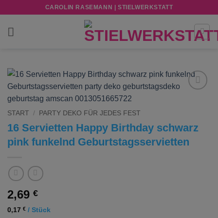
Zum
CAROLIN RASEMANN | STIELWERKSTATT
Inhalt
springen
Add to
wishlist
START
/
PARTY DEKO FÜR JEDES FEST
16 Servietten Happy Birthday schwarz
pink funkelnd Geburtstagsservietten
2,69
€
0,17
€
/
Stück