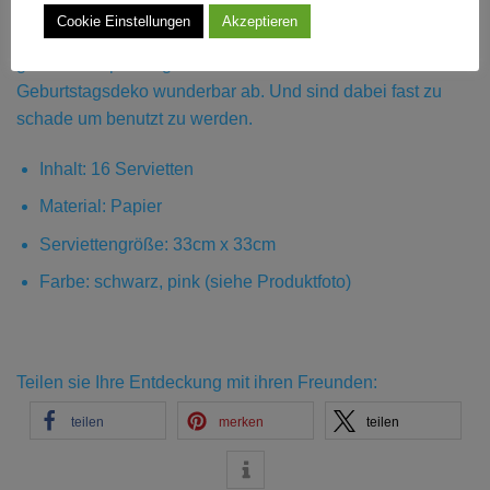
schwarz und um den Aufdruck herum sind viele kleine
Cookie Einstellungen
Akzeptieren
Punkte und Sterne in pink zufinden. Passend zur
gesamten Sparkling Celebrations Reihe runden sie die
Geburtstagsdeko wunderbar ab. Und sind dabei fast zu
schade um benutzt zu werden.
Inhalt: 16 Servietten
Material: Papier
Serviettengröße: 33cm x 33cm
Farbe: schwarz, pink (siehe Produktfoto)
Teilen sie Ihre Entdeckung mit ihren Freunden:
teilen
merken
teilen