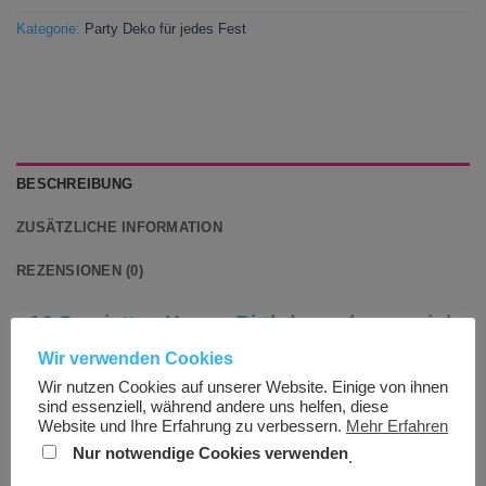
Kategorie:
Party Deko für jedes Fest
BESCHREIBUNG
ZUSÄTZLICHE INFORMATION
REZENSIONEN (0)
16 Servietten Happy Birthday schwarz pink
funkelnd Geburtstagsservietten
Wir verwenden Cookies
Servietten gibt es viele, aber diese hier sind besonders
Wir nutzen Cookies auf unserer Website. Einige von ihnen
sind essenziell, während andere uns helfen, diese
schön. In den Farben schwarz und pink sind sie ein echter
Website und Ihre Erfahrung zu verbessern.
Mehr Erfahren
Hingucker. Auf den Servietten ist der Schriftzug „Happy
Nur notwendige Cookies verwenden
.
Birthday“ in pink zu sehen. Die Servietten sind sind